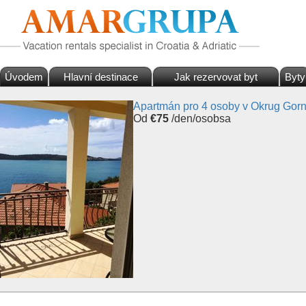
Úvodem
Hlavní destinace
Jak rezervovat byt
Byty
Apartmán pro 4 osoby v Okrug Gorn
Od
€75
/den/osobsa