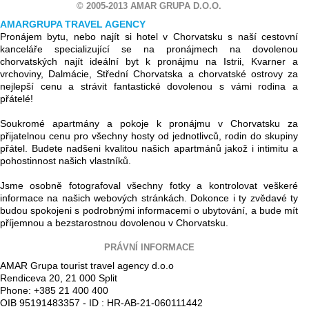
© 2005-2013 AMAR GRUPA D.O.O.
AMARGRUPA TRAVEL AGENCY
Pronájem bytu, nebo najít si hotel v Chorvatsku s naší cestovní
kanceláře specializující se na pronájmech na dovolenou
chorvatských najít ideální byt k pronájmu na Istrii, Kvarner a
vrchoviny, Dalmácie, Střední Chorvatska a chorvatské ostrovy za
nejlepší cenu a strávit fantastické dovolenou s vámi rodina a
přátelé!
Soukromé apartmány a pokoje k pronájmu v Chorvatsku za
přijatelnou cenu pro všechny hosty od jednotlivců, rodin do skupiny
přátel. Budete nadšeni kvalitou našich apartmánů jakož i intimitu a
pohostinnost našich vlastníků.
Jsme osobně fotografoval všechny fotky a kontrolovat veškeré
informace na našich webových stránkách. Dokonce i ty zvědavé ty
budou spokojeni s podrobnými informacemi o ubytování, a bude mít
příjemnou a bezstarostnou dovolenou v Chorvatsku.
PRÁVNÍ INFORMACE
AMAR Grupa tourist travel agency d.o.o
Rendiceva 20, 21 000 Split
Phone: +385 21 400 400
OIB 95191483357 - ID : HR-AB-21-060111442