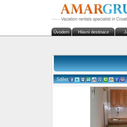
Úvodem
Hlavní destinace
J
Sdílet