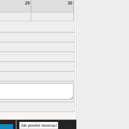
29
30
Jak provést rezervaci