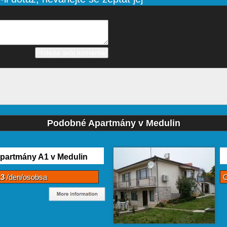
Podobné Apartmány v Medulin
partmány A1 v Medulin
13
/den/osobsa