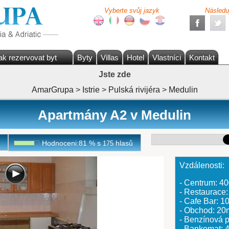
Vyberte svůj jazyk
Následu
ak rezervovat byt
Byty
Villas
Hotel
Vlastníci
Kontakt
Jste zde
AmarGrupa
>
Istrie
>
Pulská rivijéra
>
Medulin
Apartmány A2 v Medulin
Hodnoceni:
81
%
s
hlasů
175
Vzdálenosti:
- Centrum: 4
- Restaurace
- Cafe Bar: 
- Obchod: 20
- Benzínová
- Bankomat: