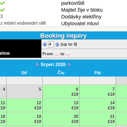
parkoviště
Majitel žije v bloku
3
Dodávky elektřiny
z místní vodovodní sítě
Ubytovatel mluví
Booking inquiry
(up to 4)
...
...
below
From
to
Srpen 2026
Stř
Čtv
Pát
4
5
6
7
€19
€19
11
12
13
14
€19
€19
€19
€19
18
19
20
21
€19
€19
€19
€19