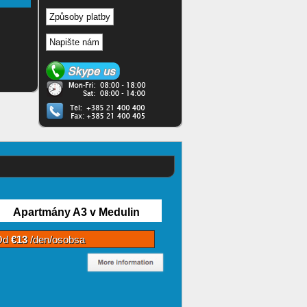
Způsoby platby
Napište nám
Apartmány A3 v Medulin
Od
€13
/den/osobsa