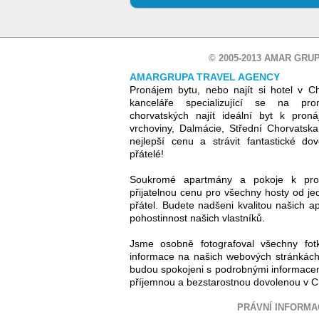
© 2005-2013 AMAR GRUP
AMARGRUPA TRAVEL AGENCY
Pronájem bytu, nebo najít si hotel v C
kanceláře specializující se na pr
chorvatských najít ideální byt k proná
vrchoviny, Dalmácie, Střední Chorvatsk
nejlepší cenu a strávit fantastické d
přátelé!
Soukromé apartmány a pokoje k pro
přijatelnou cenu pro všechny hosty od jed
přátel. Budete nadšeni kvalitou našich ap
pohostinnost našich vlastníků.
Jsme osobně fotografoval všechny fot
informace na našich webových stránkách
budou spokojeni s podrobnými informacem
příjemnou a bezstarostnou dovolenou v C
PRÁVNÍ INFORMA