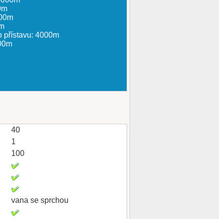
0m
500m
0m
o přístavu: 4000m
000m
40
1
100
vana se sprchou