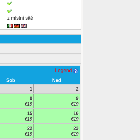
z místní sítě
Legend
Sob
Ned
1
2
8
9
€19
€19
15
16
€19
€19
22
23
€19
€19