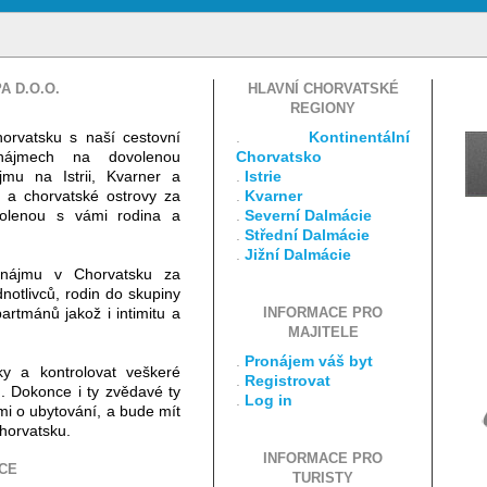
A D.O.O.
HLAVNÍ CHORVATSKÉ
REGIONY
horvatsku s naší cestovní
.
Kontinentální
onájmech na dovolenou
Chorvatsko
jmu na Istrii, Kvarner a
.
Istrie
a a chorvatské ostrovy za
.
Kvarner
ovolenou s vámi rodina a
.
Severní Dalmácie
.
Střední Dalmácie
.
Jižní Dalmácie
nájmu v Chorvatsku za
notlivců, rodin do skupiny
artmánů jakož i intimitu a
INFORMACE PRO
MAJITELE
.
Pronájem váš byt
ky a kontrolovat veškeré
.
Registrovat
. Dokonce i ty zvědavé ty
.
Log in
i o ubytování, a bude mít
horvatsku.
INFORMACE PRO
CE
TURISTY