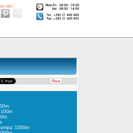
jte nás!
000m
: 100m
100m
m
 pumpa: 1500m
 4000m