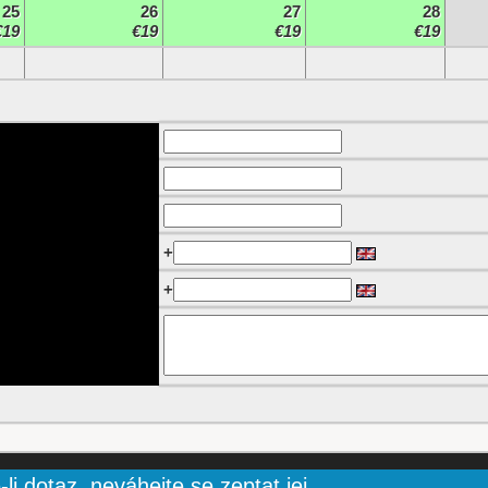
25
26
27
28
€19
€19
€19
€19
+
+
li dotaz, neváhejte se zeptat jej