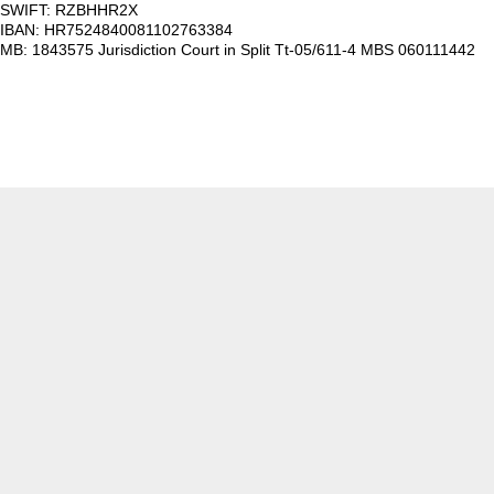
SWIFT: RZBHHR2X
IBAN: HR7524840081102763384
MB: 1843575 Jurisdiction Court in Split Tt-05/611-4 MBS 060111442