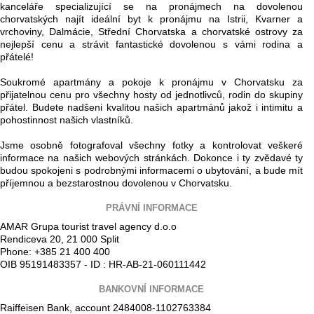
kanceláře specializující se na pronájmech na dovolenou
chorvatských najít ideální byt k pronájmu na Istrii, Kvarner a
vrchoviny, Dalmácie, Střední Chorvatska a chorvatské ostrovy za
nejlepší cenu a strávit fantastické dovolenou s vámi rodina a
přátelé!
Soukromé apartmány a pokoje k pronájmu v Chorvatsku za
přijatelnou cenu pro všechny hosty od jednotlivců, rodin do skupiny
přátel. Budete nadšeni kvalitou našich apartmánů jakož i intimitu a
pohostinnost našich vlastníků.
Jsme osobně fotografoval všechny fotky a kontrolovat veškeré
informace na našich webových stránkách. Dokonce i ty zvědavé ty
budou spokojeni s podrobnými informacemi o ubytování, a bude mít
příjemnou a bezstarostnou dovolenou v Chorvatsku.
PRÁVNÍ INFORMACE
AMAR Grupa tourist travel agency d.o.o
Rendiceva 20, 21 000 Split
Phone: +385 21 400 400
OIB 95191483357 - ID : HR-AB-21-060111442
BANKOVNÍ INFORMACE
Raiffeisen Bank, account 2484008-1102763384