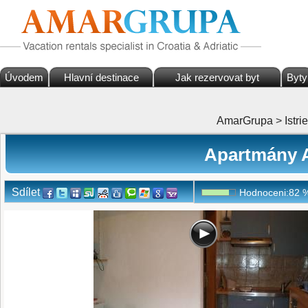
Úvodem
Hlavní destinace
Jak rezervovat byt
Byty
AmarGrupa
>
Istrie
Apartmány A
Sdílet
Hodnoceni:
82