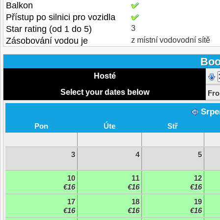
Balkon
Přístup po silnici pro vozidla
Star rating (od 1 do 5)
3
Zásobování vodou je
z místní vodovodní sítě
Boo
Hosté
Select your dates below
Fr
Srpe
Pon
Úte
Stř
3
4
5
10
11
12
€16
€16
€16
17
18
19
€16
€16
€16