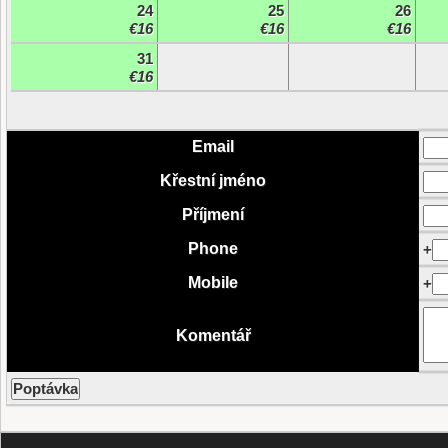
24
25
26
€16
€16
€16
31
€16
Email
Křestní jméno
Příjmení
Phone
+
Mobile
+
Komentář