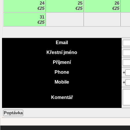
24
25
26
€25
€25
€25
31
€25
Email
Křestní jméno
Příjmení
Phone
+
Mobile
+
Komentář