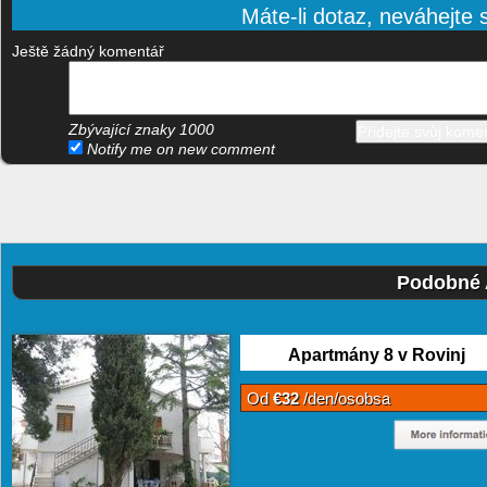
Máte-li dotaz, neváhejte s
Ještě žádný komentář
Zbývající znaky
1000
Notify me on new comment
Podobné 
Apartmány 8 v Rovinj
Od
€32
/den/osobsa