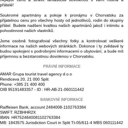
přátelé!
Soukromé apartmány a pokoje k pronájmu v Chorvatsku za
přijatelnou cenu pro všechny hosty od jednotlivců, rodin do skupiny
přátel. Budete nadšeni kvalitou našich apartmánů jakož i intimitu a
pohostinnost našich vlastníků.
Jsme osobně fotografoval všechny fotky a kontrolovat veškeré
informace na našich webových stránkách. Dokonce i ty zvědavé ty
budou spokojeni s podrobnými informacemi o ubytování, a bude mít
příjemnou a bezstarostnou dovolenou v Chorvatsku.
PRÁVNÍ INFORMACE
AMAR Grupa tourist travel agency d.o.o
Rendiceva 20, 21 000 Split
Phone: +385 21 400 400
OIB 95191483357 - ID : HR-AB-21-060111442
BANKOVNÍ INFORMACE
Raiffeisen Bank, account 2484008-1102763384
SWIFT: RZBHHR2X
IBAN: HR7524840081102763384
MB: 1843575 Jurisdiction Court in Split Tt-05/611-4 MBS 060111442