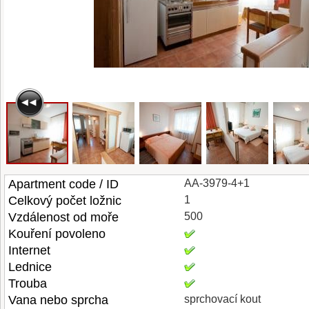
Apartment code / ID
AA-3979-4+1
Celkový počet ložnic
1
Vzdálenost od moře
500
Kouření povoleno
Internet
Lednice
Trouba
Vana nebo sprcha
sprchovací kout