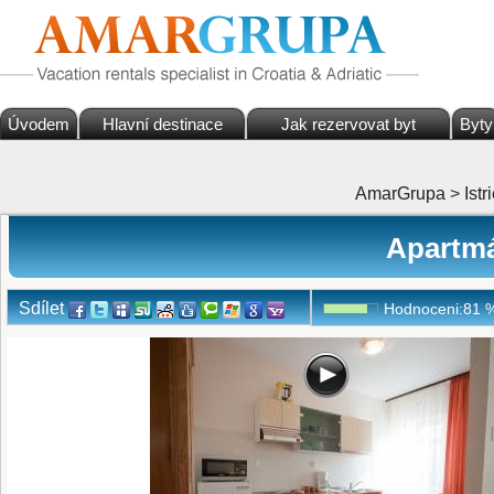
Úvodem
Hlavní destinace
Jak rezervovat byt
Byty
AmarGrupa
>
Istr
Apartmá
Sdílet
Hodnoceni:
81