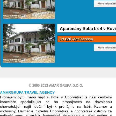
Apartmány Soba br. 4 v Rovi
Od
€20
/den/osobsa
© 2005-2013 AMAR GRUPA D.O.O.
AMARGRUPA TRAVEL AGENCY
Pronájem bytu, nebo najít si hotel v Chorvatsku s naší cestovní
kanceláře specializující se na pronájmech na dovolenou
chorvatských najít ideální byt k pronájmu na Istrii, Kvarner a
vrchoviny, Dalmácie, Střední Chorvatska a chorvatské ostrovy za
nejlepší cenu a strávit fantastické dovolenou s vámi rodina a