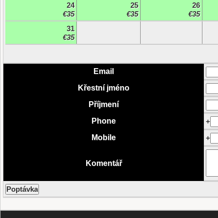
24
25
26
€35
€35
€35
31
€35
Email
Křestní jméno
Příjmení
Phone
+
Mobile
+
Komentář