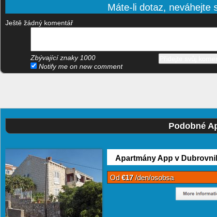
Máte-li dotaz, neváhejte s
Ještě žádný komentář
Zbývající znaky
1000
Notify me on new comment
Podobné Ap
Apartmány App v Dubrovni
Od
€17
/den/osobsa