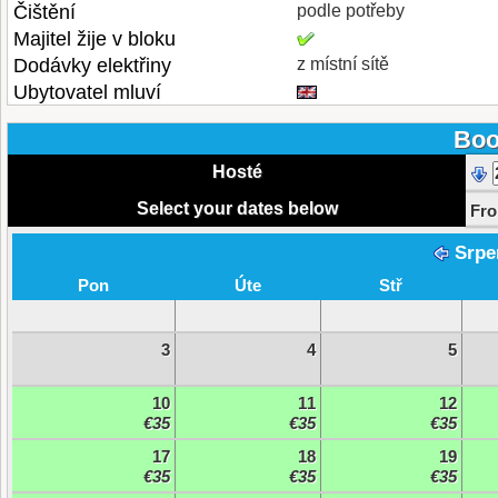
Čištění
podle potřeby
Majitel žije v bloku
Dodávky elektřiny
z místní sítě
Ubytovatel mluví
Boo
Hosté
Select your dates below
Fr
Srpe
Pon
Úte
Stř
3
4
5
10
11
12
€35
€35
€35
17
18
19
€35
€35
€35