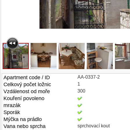
Apartment code / ID
AA-0337-2
Celkový počet ložnic
1
Vzdálenost od moře
300
Kouření povoleno
mrazák
Sporák
Mýčka na prádlo
Vana nebo sprcha
sprchovací kout