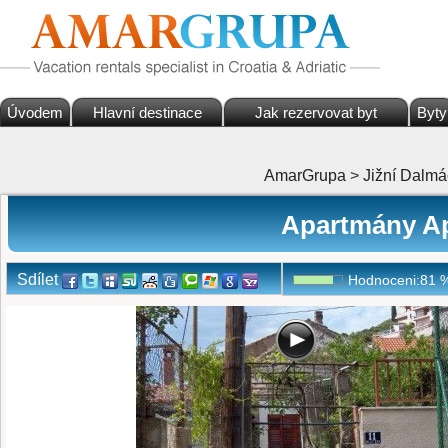
Úvodem
Hlavní destinace
Jak rezervovat byt
Byty
AmarGrupa
>
Jižní Dalmá
Apartmány A
Sdílet
Hodnoceni:
81