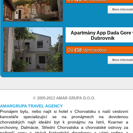
Apartmány App Dada Gore 
Dubrovnik
Od
€18
/den/osobsa
© 2005-2013 AMAR GRUPA D.O.O.
AMARGRUPA TRAVEL AGENCY
Pronájem bytu, nebo najít si hotel v Chorvatsku s naší cestovní
kanceláře specializující se na pronájmech na dovolenou
chorvatských najít ideální byt k pronájmu na Istrii, Kvarner a
vrchoviny, Dalmácie, Střední Chorvatska a chorvatské ostrovy za
nejlepší cenu a strávit fantastické dovolenou s vámi rodina a