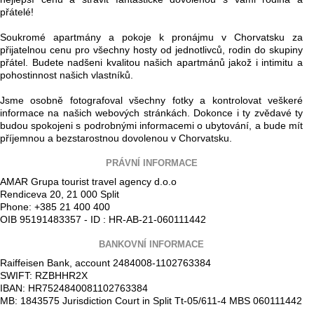
přátelé!
Soukromé apartmány a pokoje k pronájmu v Chorvatsku za
přijatelnou cenu pro všechny hosty od jednotlivců, rodin do skupiny
přátel. Budete nadšeni kvalitou našich apartmánů jakož i intimitu a
pohostinnost našich vlastníků.
Jsme osobně fotografoval všechny fotky a kontrolovat veškeré
informace na našich webových stránkách. Dokonce i ty zvědavé ty
budou spokojeni s podrobnými informacemi o ubytování, a bude mít
příjemnou a bezstarostnou dovolenou v Chorvatsku.
PRÁVNÍ INFORMACE
AMAR Grupa tourist travel agency d.o.o
Rendiceva 20, 21 000 Split
Phone: +385 21 400 400
OIB 95191483357 - ID : HR-AB-21-060111442
BANKOVNÍ INFORMACE
Raiffeisen Bank, account 2484008-1102763384
SWIFT: RZBHHR2X
IBAN: HR7524840081102763384
MB: 1843575 Jurisdiction Court in Split Tt-05/611-4 MBS 060111442