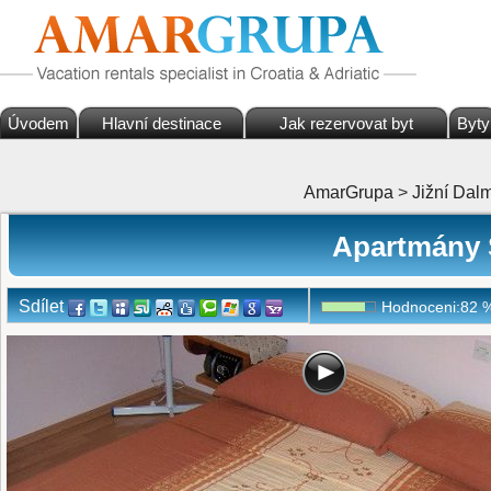
Úvodem
Hlavní destinace
Jak rezervovat byt
Byty
AmarGrupa
>
Jižní Dal
Apartmány S
Sdílet
Hodnoceni:
82