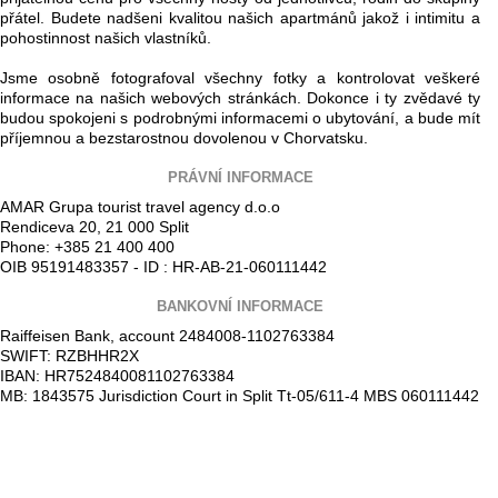
přátel. Budete nadšeni kvalitou našich apartmánů jakož i intimitu a
pohostinnost našich vlastníků.
Jsme osobně fotografoval všechny fotky a kontrolovat veškeré
informace na našich webových stránkách. Dokonce i ty zvědavé ty
budou spokojeni s podrobnými informacemi o ubytování, a bude mít
příjemnou a bezstarostnou dovolenou v Chorvatsku.
PRÁVNÍ INFORMACE
AMAR Grupa tourist travel agency d.o.o
Rendiceva 20, 21 000 Split
Phone: +385 21 400 400
OIB 95191483357 - ID : HR-AB-21-060111442
BANKOVNÍ INFORMACE
Raiffeisen Bank, account 2484008-1102763384
SWIFT: RZBHHR2X
IBAN: HR7524840081102763384
MB: 1843575 Jurisdiction Court in Split Tt-05/611-4 MBS 060111442