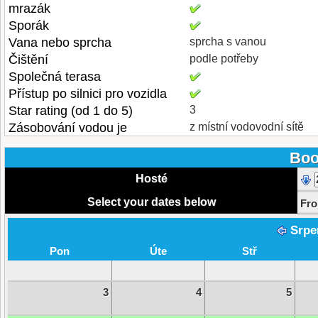
mrazák
Sporák
Vana nebo sprcha
sprcha s vanou
Čištění
podle potřeby
Společná terasa
Přístup po silnici pro vozidla
Star rating (od 1 do 5)
3
Zásobování vodou je
z místní vodovodní sítě
Boo
Hosté
Select your dates below
Fr
Srpe
Pon
Úte
Stř
3
4
5