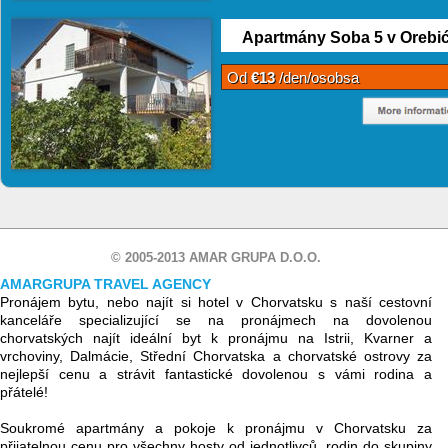
Apartmány Soba 5 v Orebi
Od
€13
/den/osobsa
© 2005-2013 AMAR GRUPA D.O.O.
AMARGRUPA TRAVEL AGENCY
Pronájem bytu, nebo najít si hotel v Chorvatsku s naší cestovní
kanceláře specializující se na pronájmech na dovolenou
chorvatských najít ideální byt k pronájmu na Istrii, Kvarner a
vrchoviny, Dalmácie, Střední Chorvatska a chorvatské ostrovy za
nejlepší cenu a strávit fantastické dovolenou s vámi rodina a
přátelé!
Soukromé apartmány a pokoje k pronájmu v Chorvatsku za
přijatelnou cenu pro všechny hosty od jednotlivců, rodin do skupiny