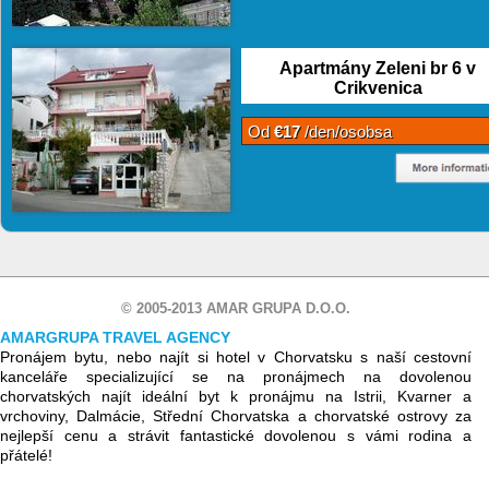
Apartmány Zeleni br 6 v
Crikvenica
Od
€17
/den/osobsa
© 2005-2013 AMAR GRUPA D.O.O.
AMARGRUPA TRAVEL AGENCY
Pronájem bytu, nebo najít si hotel v Chorvatsku s naší cestovní
kanceláře specializující se na pronájmech na dovolenou
chorvatských najít ideální byt k pronájmu na Istrii, Kvarner a
vrchoviny, Dalmácie, Střední Chorvatska a chorvatské ostrovy za
nejlepší cenu a strávit fantastické dovolenou s vámi rodina a
přátelé!