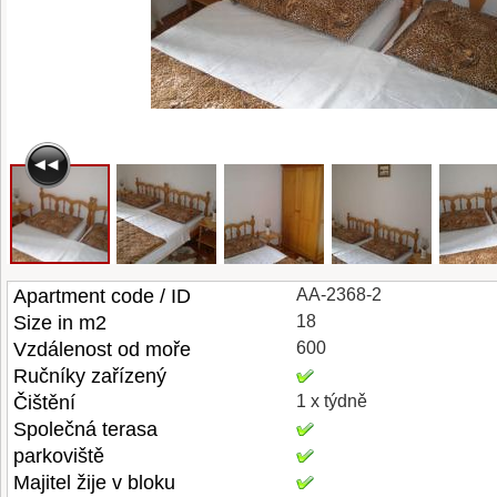
Apartment code / ID
AA-2368-2
Size in m2
18
Vzdálenost od moře
600
Ručníky zařízený
Čištění
1 x týdně
Společná terasa
parkoviště
Majitel žije v bloku