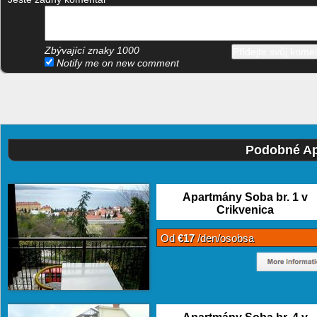
Zbývající znaky
1000
Notify me on new comment
Podobné Ap
Apartmány Soba br. 1 v
Crikvenica
Od
€17
/den/osobsa