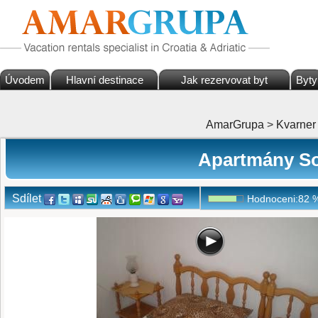
Úvodem
Hlavní destinace
Jak rezervovat byt
Byty
AmarGrupa
>
Kvarner
Apartmány Sob
Sdílet
Hodnoceni:
82