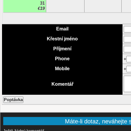
31
€19
Email
Křestní jméno
Příjmení
Phone
+
Mobile
+
Komentář
Máte-li dotaz, neváhejte s
Ještě žádný komentář