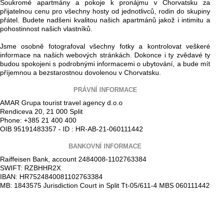
Soukromé apartmány a pokoje k pronájmu v Chorvatsku za
přijatelnou cenu pro všechny hosty od jednotlivců, rodin do skupiny
přátel. Budete nadšeni kvalitou našich apartmánů jakož i intimitu a
pohostinnost našich vlastníků.
Jsme osobně fotografoval všechny fotky a kontrolovat veškeré
informace na našich webových stránkách. Dokonce i ty zvědavé ty
budou spokojeni s podrobnými informacemi o ubytování, a bude mít
příjemnou a bezstarostnou dovolenou v Chorvatsku.
PRÁVNÍ INFORMACE
AMAR Grupa tourist travel agency d.o.o
Rendiceva 20, 21 000 Split
Phone: +385 21 400 400
OIB 95191483357 - ID : HR-AB-21-060111442
BANKOVNÍ INFORMACE
Raiffeisen Bank, account 2484008-1102763384
SWIFT: RZBHHR2X
IBAN: HR7524840081102763384
MB: 1843575 Jurisdiction Court in Split Tt-05/611-4 MBS 060111442