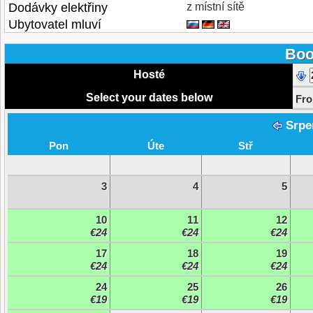
Dodávky elektřiny
z místní sítě
Ubytovatel mluví
Boo
Hosté
Select your dates below
Fr
Srpe
Pon
Úte
Stř
3
4
5
10
11
12
€24
€24
€24
17
18
19
€24
€24
€24
24
25
26
€19
€19
€19