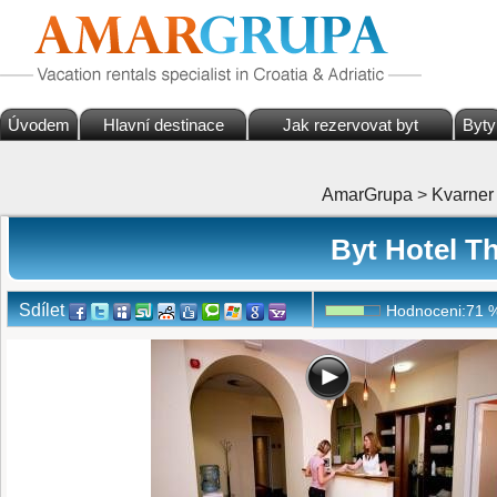
Úvodem
Hlavní destinace
Jak rezervovat byt
Byty
AmarGrupa
>
Kvarner
Byt Hotel Th
Sdílet
Hodnoceni:
71