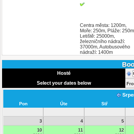
Centra města: 1200m,
Moře: 250m, Pláže: 250m
Letiště: 25000m,
železničního nádraží:
37000m, Autobusového
nádraží: 1400m
Boo
Hosté
Select your dates below
Fr
Srpe
Pon
Úte
Stř
3
4
5
10
11
12