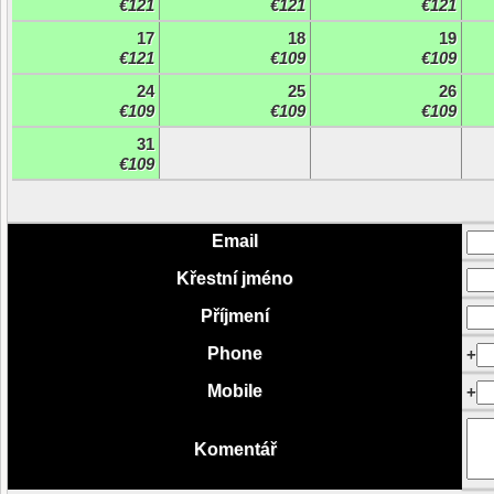
€121
€121
€121
17
18
19
€121
€109
€109
24
25
26
€109
€109
€109
31
€109
Email
Křestní jméno
Příjmení
Phone
+
Mobile
+
Komentář