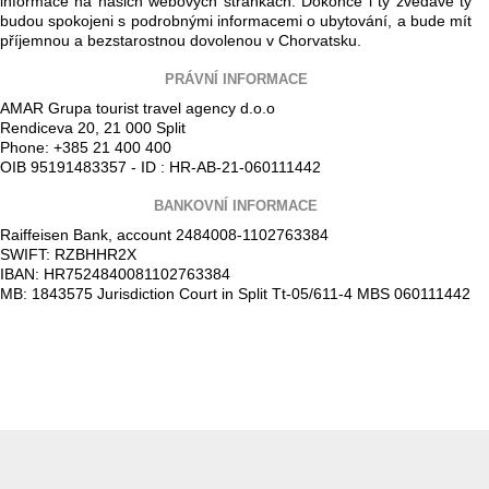
informace na našich webových stránkách. Dokonce i ty zvědavé ty
budou spokojeni s podrobnými informacemi o ubytování, a bude mít
příjemnou a bezstarostnou dovolenou v Chorvatsku.
PRÁVNÍ INFORMACE
AMAR Grupa tourist travel agency d.o.o
Rendiceva 20, 21 000 Split
Phone: +385 21 400 400
OIB 95191483357 - ID : HR-AB-21-060111442
BANKOVNÍ INFORMACE
Raiffeisen Bank, account 2484008-1102763384
SWIFT: RZBHHR2X
IBAN: HR7524840081102763384
MB: 1843575 Jurisdiction Court in Split Tt-05/611-4 MBS 060111442