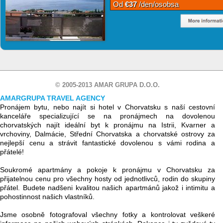
Od
€37
/den/osobsa
© 2005-2013 AMAR GRUPA D.O.O.
AMARGRUPA TRAVEL AGENCY
Pronájem bytu, nebo najít si hotel v Chorvatsku s naší cestovní
kanceláře specializující se na pronájmech na dovolenou
chorvatských najít ideální byt k pronájmu na Istrii, Kvarner a
vrchoviny, Dalmácie, Střední Chorvatska a chorvatské ostrovy za
nejlepší cenu a strávit fantastické dovolenou s vámi rodina a
přátelé!
Soukromé apartmány a pokoje k pronájmu v Chorvatsku za
přijatelnou cenu pro všechny hosty od jednotlivců, rodin do skupiny
přátel. Budete nadšeni kvalitou našich apartmánů jakož i intimitu a
pohostinnost našich vlastníků.
Jsme osobně fotografoval všechny fotky a kontrolovat veškeré