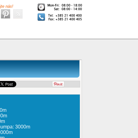
jte nás!
00m
100m
0m
 pumpa: 3000m
 3000m
0m