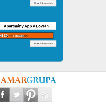
Apartmány App v Lovran
Od
€9
/den/osobsa