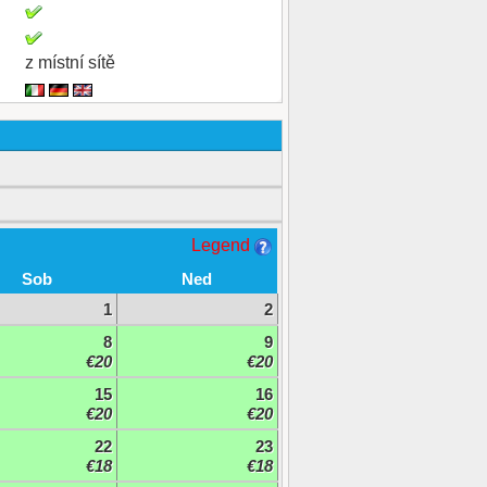
z místní sítě
Legend
Sob
Ned
1
2
8
9
€20
€20
15
16
€20
€20
22
23
€18
€18