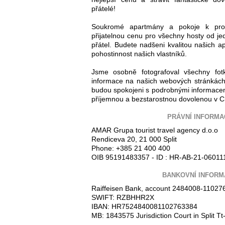
přátelé!
Soukromé apartmány a pokoje k pro
přijatelnou cenu pro všechny hosty od jed
přátel. Budete nadšeni kvalitou našich ap
pohostinnost našich vlastníků.
Jsme osobně fotografoval všechny fot
informace na našich webových stránkách
budou spokojeni s podrobnými informacem
příjemnou a bezstarostnou dovolenou v C
PRÁVNÍ INFORMA
AMAR Grupa tourist travel agency d.o.o
Rendiceva 20, 21 000 Split
Phone: +385 21 400 400
OIB 95191483357 - ID : HR-AB-21-06011
BANKOVNÍ INFORM
Raiffeisen Bank, account 2484008-11027
SWIFT: RZBHHR2X
IBAN: HR7524840081102763384
MB: 1843575 Jurisdiction Court in Split 