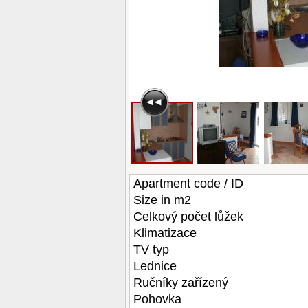
Apartment code / ID
Size in m2
Celkový počet lůžek
Klimatizace
TV typ
Lednice
Ručníky zařízený
Pohovka