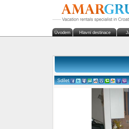
Úvodem
Hlavní destinace
J
Sdílet