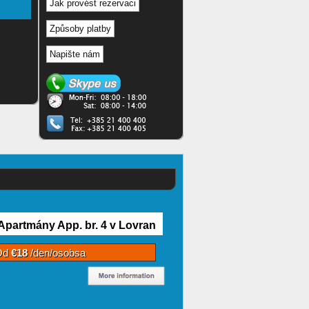
Jak provést rezervaci
Způsoby platby
Napište nám
Apartmány App. br. 4 v Lovran
Od
€18
/den/osobsa