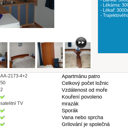
- Lékárna: 3
- Lékař: 300
- Trajektovéh
AA-2173-4+2
Apartmánu patro
50
Celkový počet ložnic
2
Vzdálenost od moře
Kouření povoleno
satelitní TV
mrazák
Sporák
Vana nebo sprcha
Grilování je společná