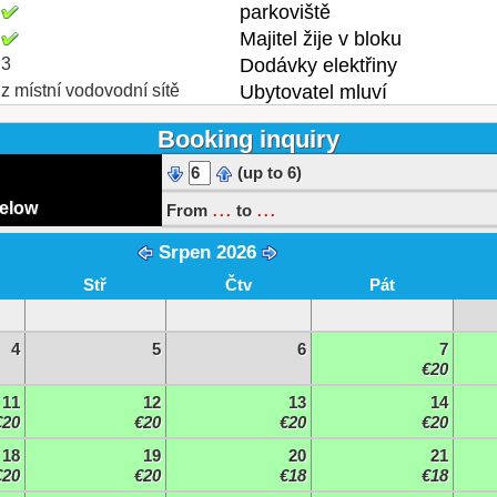
parkoviště
Majitel žije v bloku
3
Dodávky elektřiny
z místní vodovodní sítě
Ubytovatel mluví
Booking inquiry
(up to 6)
...
...
below
From
to
Srpen 2026
Stř
Čtv
Pát
4
5
6
7
€20
11
12
13
14
€20
€20
€20
€20
18
19
20
21
€20
€20
€18
€18