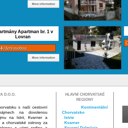
rtmány Apartman br. 1 v
Lovran
24
/den/osobsa
A D.O.O.
HLAVNÍ CHORVATSKÉ
REGIONY
horvatsku s naší cestovní
.
Kontinentální
onájmech na dovolenou
Chorvatsko
jmu na Istrii, Kvarner a
.
Istrie
a a chorvatské ostrovy za
.
Kvarner
ovolenou s vámi rodina a
.
Severní Dalmácie