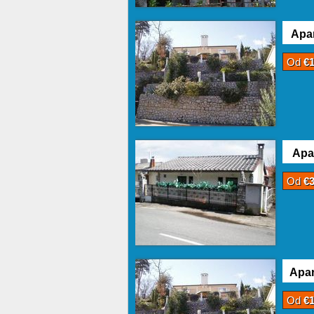
Apar
Od
€
Apa
Od
€
Apar
Od
€