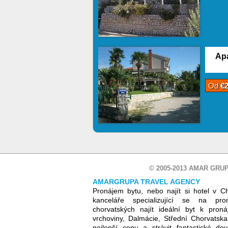
Apa
Od
€
© 2005-2013 AMAR GRUP
AMARGRUPA TRAVEL AGENCY
Pronájem bytu, nebo najít si hotel v C
kanceláře specializující se na pr
chorvatských najít ideální byt k proná
vrchoviny, Dalmácie, Střední Chorvatsk
nejlepší cenu a strávit fantastické d