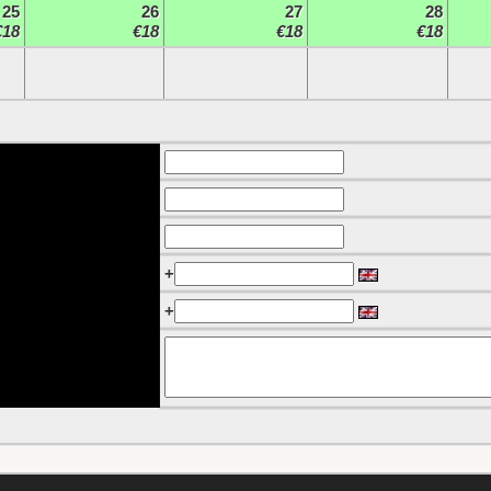
25
26
27
28
€18
€18
€18
€18
+
+