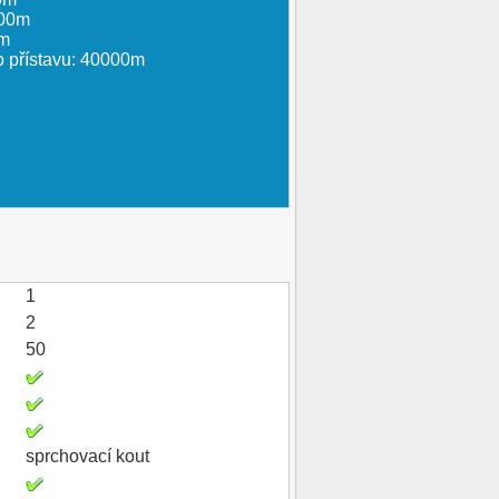
000m
0m
o přístavu: 40000m
1
2
50
sprchovací kout