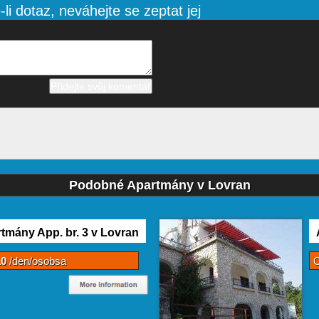
li dotaz, neváhejte se zeptat jej
Podobné Apartmány v Lovran
tmány App. br. 3 v Lovran
10
/den/osobsa