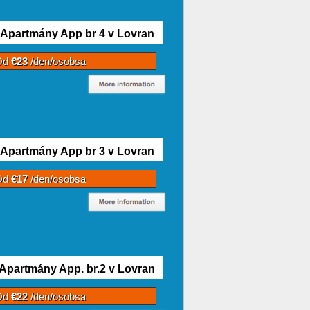
Apartmány App br 4 v Lovran
Od
€23
/den/osobsa
Apartmány App br 3 v Lovran
Od
€17
/den/osobsa
Apartmány App. br.2 v Lovran
Od
€22
/den/osobsa