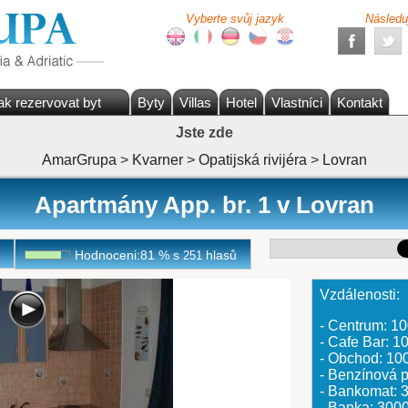
Vyberte svůj jazyk
Následu
ak rezervovat byt
Byty
Villas
Hotel
Vlastníci
Kontakt
Jste zde
AmarGrupa
>
Kvarner
>
Opatijská rivijéra
>
Lovran
Apartmány App. br. 1 v Lovran
Hodnoceni:
81
%
s
hlasů
251
Vzdálenosti:
- Centrum: 1
- Cafe Bar: 
- Obchod: 10
- Benzínová
- Bankomat:
- Banka: 300