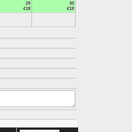
29
30
€18
€18