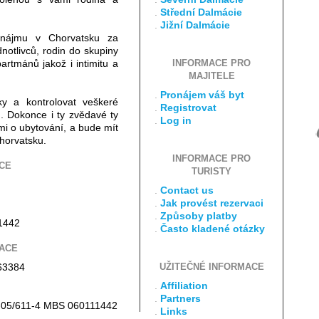
.
Střední Dalmácie
.
Jižní Dalmácie
nájmu v Chorvatsku za
notlivců, rodin do skupiny
artmánů jakož i intimitu a
INFORMACE PRO
MAJITELE
.
Pronájem váš byt
ky a kontrolovat veškeré
.
Registrovat
. Dokonce i ty zvědavé ty
.
Log in
i o ubytování, a bude mít
horvatsku.
INFORMACE PRO
CE
TURISTY
.
Contact us
.
Jak provést rezervaci
.
Způsoby platby
1442
.
Často kladené otázky
ACE
63384
UŽITEČNÉ INFORMACE
.
Affiliation
.
Partners
Tt-05/611-4 MBS 060111442
.
Links