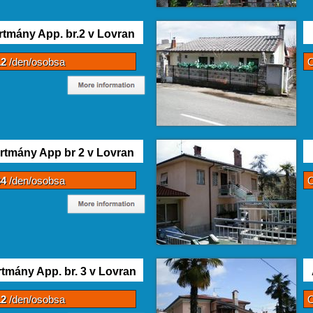
tmány App. br.2 v Lovran
12
/den/osobsa
rtmány App br 2 v Lovran
34
/den/osobsa
tmány App. br. 3 v Lovran
12
/den/osobsa