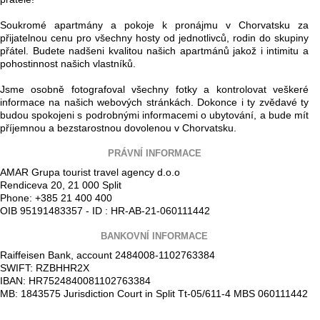
Soukromé apartmány a pokoje k pronájmu v Chorvatsku za
přijatelnou cenu pro všechny hosty od jednotlivců, rodin do skupiny
přátel. Budete nadšeni kvalitou našich apartmánů jakož i intimitu a
pohostinnost našich vlastníků.
Jsme osobně fotografoval všechny fotky a kontrolovat veškeré
informace na našich webových stránkách. Dokonce i ty zvědavé ty
budou spokojeni s podrobnými informacemi o ubytování, a bude mít
příjemnou a bezstarostnou dovolenou v Chorvatsku.
PRÁVNÍ INFORMACE
AMAR Grupa tourist travel agency d.o.o
Rendiceva 20, 21 000 Split
Phone: +385 21 400 400
OIB 95191483357 - ID : HR-AB-21-060111442
BANKOVNÍ INFORMACE
Raiffeisen Bank, account 2484008-1102763384
SWIFT: RZBHHR2X
IBAN: HR7524840081102763384
MB: 1843575 Jurisdiction Court in Split Tt-05/611-4 MBS 060111442