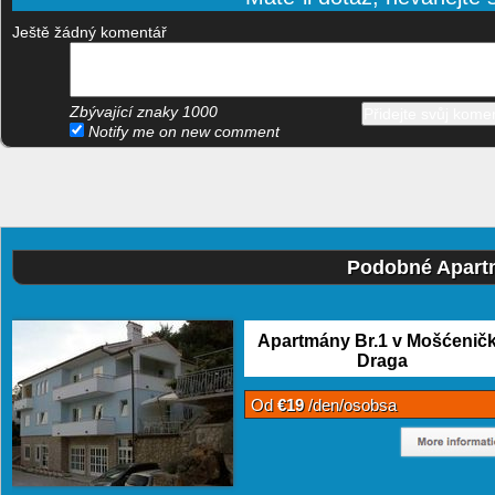
Ještě žádný komentář
Zbývající znaky
1000
Notify me on new comment
Podobné Apart
Apartmány Br.1 v Mošćenič
Draga
Od
€19
/den/osobsa