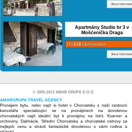
Apartmány Studio br 3 v
Mošćenička Draga
Od
€18
/den/osobsa
© 2005-2013 AMAR GRUPA D.O.O.
AMARGRUPA TRAVEL AGENCY
Pronájem bytu, nebo najít si hotel v Chorvatsku s naší cestovní
kanceláře specializující se na pronájmech na dovolenou
chorvatských najít ideální byt k pronájmu na Istrii, Kvarner a
vrchoviny, Dalmácie, Střední Chorvatska a chorvatské ostrovy za
nejlepší cenu a strávit fantastické dovolenou s vámi rodina a
přátelé!