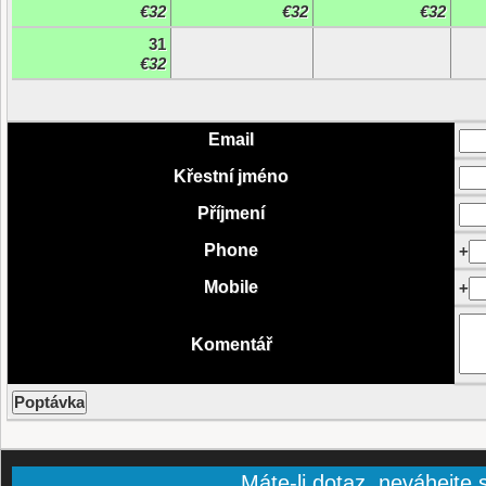
€32
€32
€32
31
€32
Email
Křestní jméno
Příjmení
Phone
+
Mobile
+
Komentář
Máte-li dotaz, neváhejte s