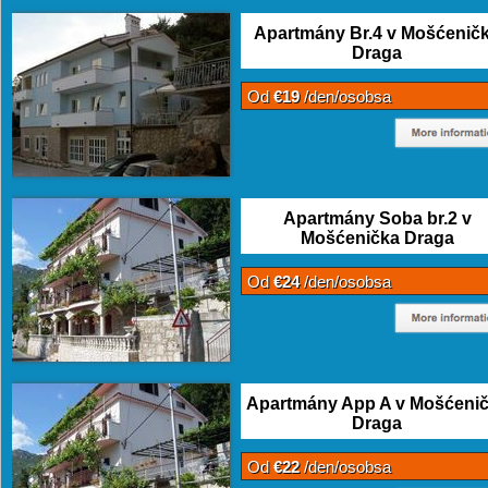
Apartmány Br.4 v Mošćenič
Draga
Od
€19
/den/osobsa
Apartmány Soba br.2 v
Mošćenička Draga
Od
€24
/den/osobsa
Apartmány App A v Mošćeni
Draga
Od
€22
/den/osobsa