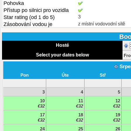
Pohovka
Přístup po silnici pro vozidla
Star rating (od 1 do 5)
3
Zásobování vodou je
z místní vodovodní sítě
Boo
Hosté
Select your dates below
Fr
Srpe
Pon
Úte
Stř
3
4
5
10
11
12
€32
€32
€32
17
18
19
€32
€32
€32
24
25
26