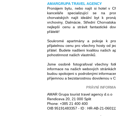
AMARGRUPA TRAVEL AGENCY
Pronájem bytu, nebo najít si hotel v C
kanceláře specializující se na pr
chorvatských najít ideální byt k proná
vrchoviny, Dalmácie, Střední Chorvatsk
nejlepší cenu a strávit fantastické d
přátelé!
Soukromé apartmány a pokoje k pro
přijatelnou cenu pro všechny hosty od jed
přátel. Budete nadšeni kvalitou našich ap
pohostinnost našich vlastníků.
Jsme osobně fotografoval všechny fot
informace na našich webových stránkách
budou spokojeni s podrobnými informacem
příjemnou a bezstarostnou dovolenou v C
PRÁVNÍ INFORMA
AMAR Grupa tourist travel agency d.o.o
Rendiceva 20, 21 000 Split
Phone: +385 21 400 400
OIB 95191483357 - ID : HR-AB-21-06011