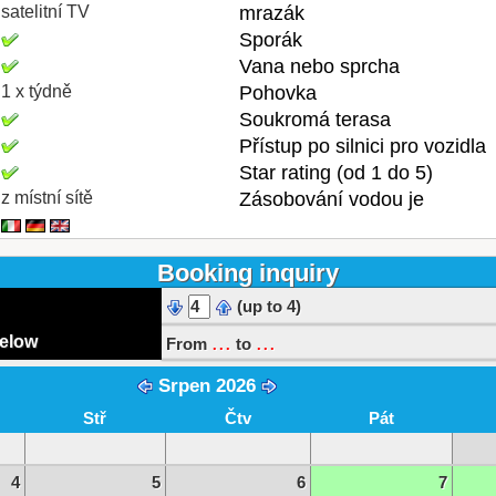
satelitní TV
mrazák
Sporák
Vana nebo sprcha
1 x týdně
Pohovka
Soukromá terasa
Přístup po silnici pro vozidla
Star rating (od 1 do 5)
z místní sítě
Zásobování vodou je
Booking inquiry
(up to 4)
...
...
below
From
to
Srpen 2026
Stř
Čtv
Pát
4
5
6
7