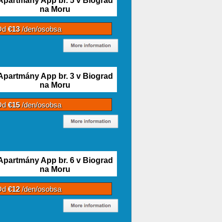
Apartmány App br. 5 v Biograd
na Moru
Od
€13
/den/osobsa
Apartmány App br. 3 v Biograd
na Moru
Od
€15
/den/osobsa
Apartmány App br. 6 v Biograd
na Moru
Od
€12
/den/osobsa