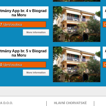
tmány App br. 4 v Biograd
na Moru
17
/den/osobsa
tmány App br. 5 v Biograd
na Moru
20
/den/osobsa
A D.O.O.
HLAVNÍ CHORVATSKÉ