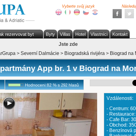
Vyberte svůj jazyk
Následu
ak rezervovat byt
Byty
Villas
Hotel
Vlastníci
Kontakt
Jste zde
rGrupa
>
Severní Dalmácie
>
Biogradská rivijéra
>
Biograd na
partmány App br. 1 v Biograd na Mo
Hodnoceni:
82
%
s
hlasů
292
Vzdálenosti:
- Centrum: 6
- Restaurace
- Cafe Bar: 
- Obchod: 35
- Benzínová
- Bankomat: 