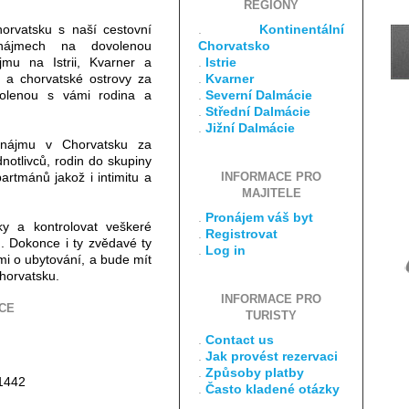
REGIONY
horvatsku s naší cestovní
.
Kontinentální
onájmech na dovolenou
Chorvatsko
jmu na Istrii, Kvarner a
.
Istrie
a a chorvatské ostrovy za
.
Kvarner
ovolenou s vámi rodina a
.
Severní Dalmácie
.
Střední Dalmácie
.
Jižní Dalmácie
nájmu v Chorvatsku za
notlivců, rodin do skupiny
artmánů jakož i intimitu a
INFORMACE PRO
MAJITELE
.
Pronájem váš byt
ky a kontrolovat veškeré
.
Registrovat
. Dokonce i ty zvědavé ty
.
Log in
i o ubytování, a bude mít
horvatsku.
INFORMACE PRO
CE
TURISTY
.
Contact us
.
Jak provést rezervaci
.
Způsoby platby
1442
.
Často kladené otázky