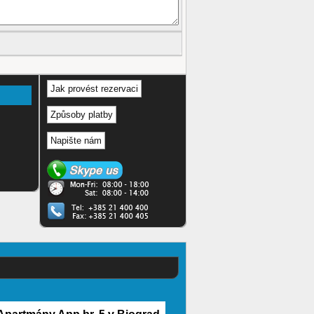
Jak provést rezervaci
Způsoby platby
Napište nám