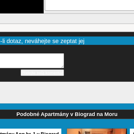
li dotaz, neváhejte se zeptat jej
Podobné Apartmány v Biograd na Moru