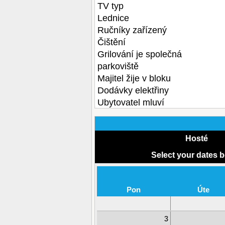
TV typ
Lednice
Ručníky zařízený
Čištění
Grilování je společná
parkoviště
Majitel žije v bloku
Dodávky elektřiny
Ubytovatel mluví
Hosté
Select your dates 
Pon
Úte
3