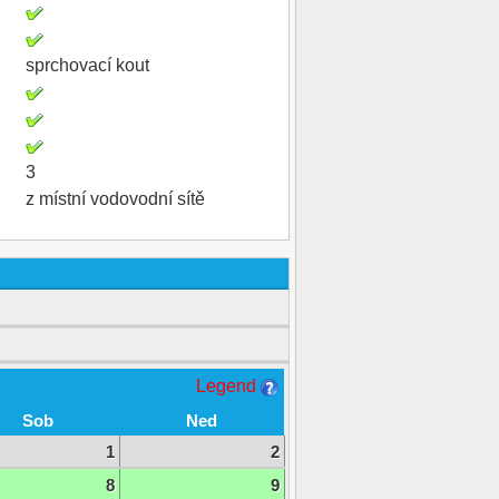
sprchovací kout
3
z místní vodovodní sítě
Legend
Sob
Ned
1
2
8
9