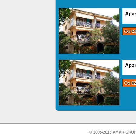
Apar
Od
€
Apar
Od
€
© 2005-2013 AMAR GRUP