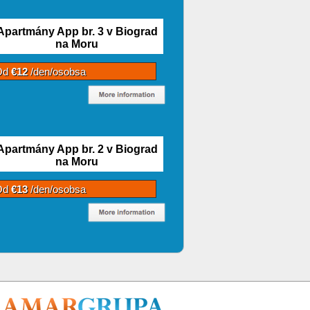
Apartmány App br. 3 v Biograd
na Moru
Od
€12
/den/osobsa
Apartmány App br. 2 v Biograd
na Moru
Od
€13
/den/osobsa