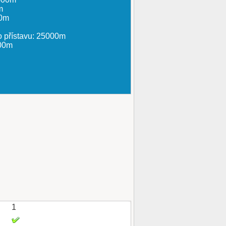
m
00m
o přístavu: 25000m
000m
1