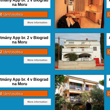
tmány App br. 1 v Biograd
na Moru
10
/den/osobsa
tmány App br. 2 v Biograd
na Moru
12
/den/osobsa
tmány App br. 4 v Biograd
na Moru
10
/den/osobsa