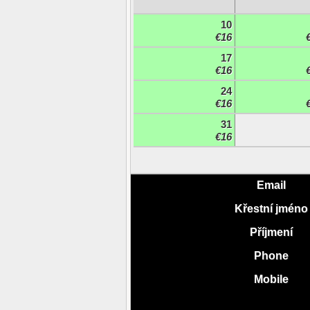
10
€16
17
€16
24
€16
31
€16
Email
Křestní jméno
Příjmení
Phone
Mobile