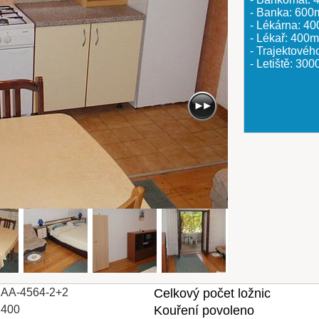
- Banka: 600
- Lékárna: 4
- Lékař: 400m
- Trajektovéh
- Letiště: 30
AA-4564-2+2
Celkový počet ložnic
400
Kouření povoleno