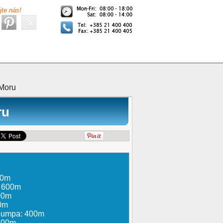
jte nás!
 Moru
ru
00m
: 600m
300m
0m
 pumpa: 400m
400m