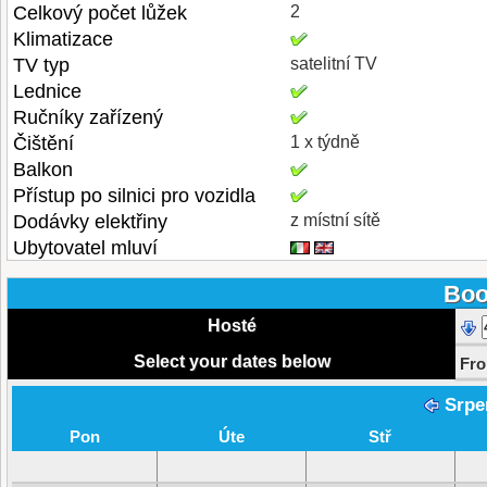
Celkový počet lůžek
2
Klimatizace
TV typ
satelitní TV
Lednice
Ručníky zařízený
Čištění
1 x týdně
Balkon
Přístup po silnici pro vozidla
Dodávky elektřiny
z místní sítě
Ubytovatel mluví
Boo
Hosté
Select your dates below
Fr
Srpe
Pon
Úte
Stř