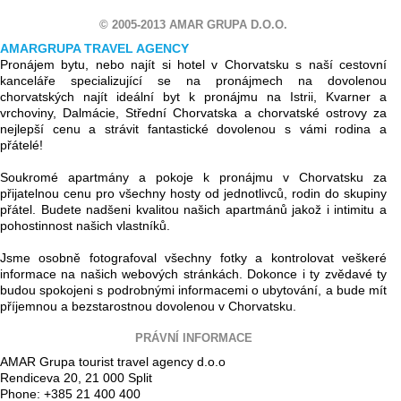
© 2005-2013 AMAR GRUPA D.O.O.
AMARGRUPA TRAVEL AGENCY
Pronájem bytu, nebo najít si hotel v Chorvatsku s naší cestovní
kanceláře specializující se na pronájmech na dovolenou
chorvatských najít ideální byt k pronájmu na Istrii, Kvarner a
vrchoviny, Dalmácie, Střední Chorvatska a chorvatské ostrovy za
nejlepší cenu a strávit fantastické dovolenou s vámi rodina a
přátelé!
Soukromé apartmány a pokoje k pronájmu v Chorvatsku za
přijatelnou cenu pro všechny hosty od jednotlivců, rodin do skupiny
přátel. Budete nadšeni kvalitou našich apartmánů jakož i intimitu a
pohostinnost našich vlastníků.
Jsme osobně fotografoval všechny fotky a kontrolovat veškeré
informace na našich webových stránkách. Dokonce i ty zvědavé ty
budou spokojeni s podrobnými informacemi o ubytování, a bude mít
příjemnou a bezstarostnou dovolenou v Chorvatsku.
PRÁVNÍ INFORMACE
AMAR Grupa tourist travel agency d.o.o
Rendiceva 20, 21 000 Split
Phone: +385 21 400 400