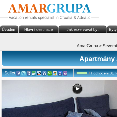
Úvodem
Hlavní destinace
Jak rezervovat byt
Byty
AmarGrupa
>
Severn
Apartmány 
Sdílet
Hodnoceni:
81