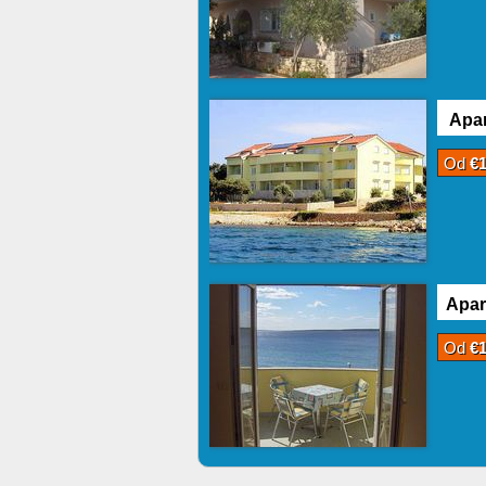
Apar
Od
€
Apar
Od
€