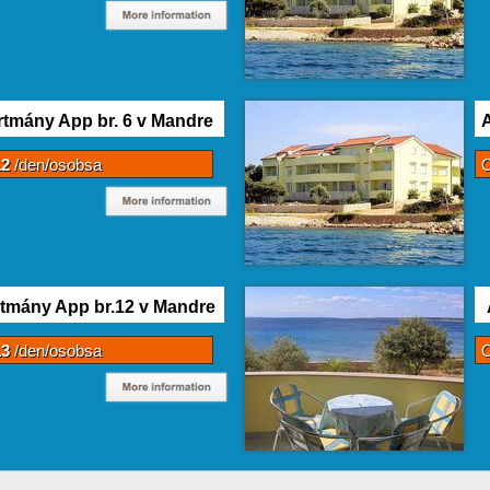
tmány App br. 6 v Mandre
12
/den/osobsa
tmány App br.12 v Mandre
13
/den/osobsa