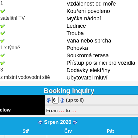
1
Vzdálenost od moře
Kouření povoleno
satelitní TV
Myčka nádobí
Lednice
Trouba
Vana nebo sprcha
1 x týdně
Pohovka
Soukromá terasa
Přístup po silnici pro vozidla
3
Dodávky elektřiny
z místní vodovodní sítě
Ubytovatel mluví
Booking inquiry
(up to 6)
...
...
below
From
to
Srpen 2026
Stř
Čtv
Pát