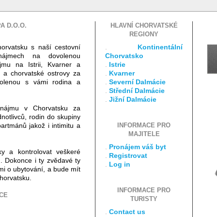
A D.O.O.
HLAVNÍ CHORVATSKÉ
REGIONY
horvatsku s naší cestovní
.
Kontinentální
onájmech na dovolenou
Chorvatsko
jmu na Istrii, Kvarner a
.
Istrie
a a chorvatské ostrovy za
.
Kvarner
ovolenou s vámi rodina a
.
Severní Dalmácie
.
Střední Dalmácie
.
Jižní Dalmácie
nájmu v Chorvatsku za
notlivců, rodin do skupiny
artmánů jakož i intimitu a
INFORMACE PRO
MAJITELE
.
Pronájem váš byt
ky a kontrolovat veškeré
.
Registrovat
. Dokonce i ty zvědavé ty
.
Log in
i o ubytování, a bude mít
horvatsku.
INFORMACE PRO
CE
TURISTY
.
Contact us