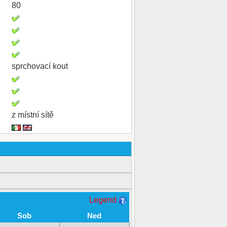
80
sprchovací kout
z místní sítě
Legend
Sob
Ned