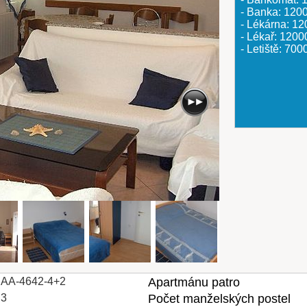
- Banka: 120
- Lékárna: 1
- Lékař: 120
- Letiště: 70
AA-4642-4+2
Apartmánu patro
3
Počet manželských postel