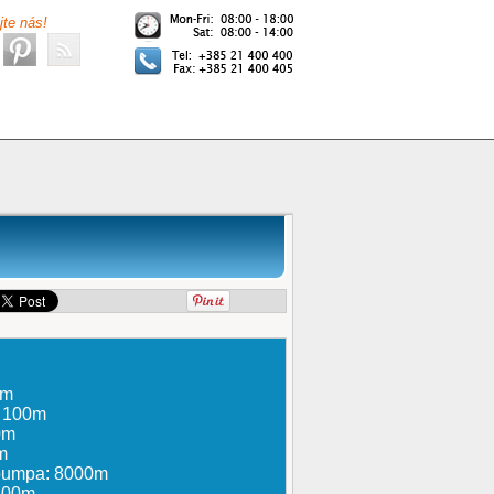
jte nás!
0m
: 100m
0m
m
 pumpa: 8000m
100m