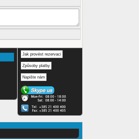
Jak provést rezervaci
Způsoby platby
Napište nám