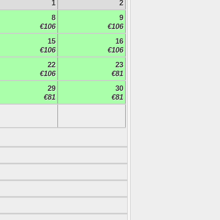
1
2
8
9
€106
€106
15
16
€106
€106
22
23
€106
€81
29
30
€81
€81