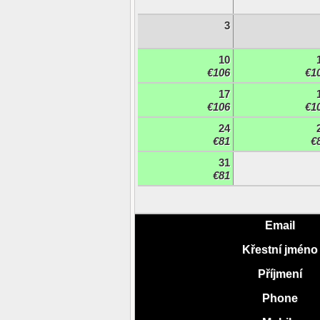
3
10
€106
€1
17
€106
€1
24
€81
€
31
€81
Email
Křestní jméno
Příjmení
Phone