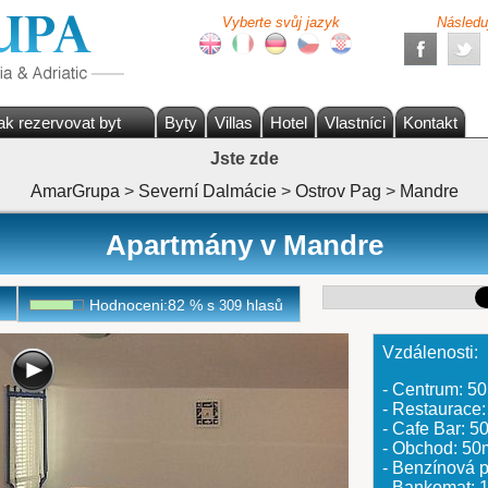
Vyberte svůj jazyk
Následu
ak rezervovat byt
Byty
Villas
Hotel
Vlastníci
Kontakt
Jste zde
AmarGrupa
>
Severní Dalmácie
>
Ostrov Pag
>
Mandre
Apartmány v Mandre
Hodnoceni:
82
%
s
hlasů
309
Vzdálenosti:
- Centrum: 5
- Restaurace
- Cafe Bar: 5
- Obchod: 50
- Benzínová
- Bankomat: 