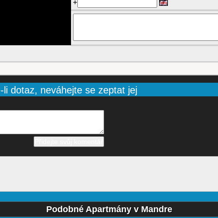
+
li dotaz, neváhejte se zeptat jej
Podobné Apartmány v Mandre