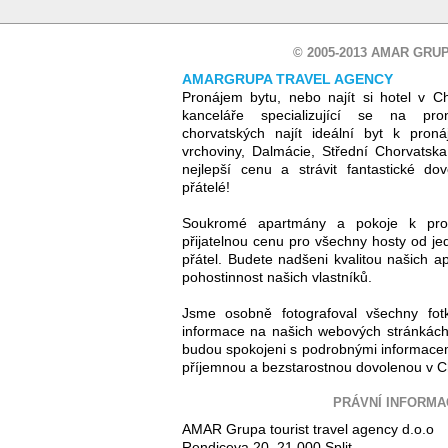
© 2005-2013 AMAR GRUP
AMARGRUPA TRAVEL AGENCY
Pronájem bytu, nebo najít si hotel v C
kanceláře specializující se na pr
chorvatských najít ideální byt k proná
vrchoviny, Dalmácie, Střední Chorvatsk
nejlepší cenu a strávit fantastické d
přátelé!
Soukromé apartmány a pokoje k pro
přijatelnou cenu pro všechny hosty od jed
přátel. Budete nadšeni kvalitou našich ap
pohostinnost našich vlastníků.
Jsme osobně fotografoval všechny fot
informace na našich webových stránkách
budou spokojeni s podrobnými informacem
příjemnou a bezstarostnou dovolenou v C
PRÁVNÍ INFORMA
AMAR Grupa tourist travel agency d.o.o
Rendiceva 20, 21 000 Split