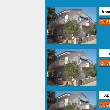
Apa
Od
€
Od
€
Ap
Od
€