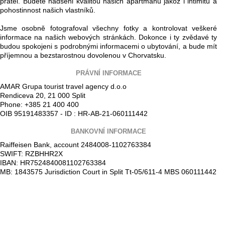
přátel. Budete nadšeni kvalitou našich apartmánů jakož i intimitu a
pohostinnost našich vlastníků.
Jsme osobně fotografoval všechny fotky a kontrolovat veškeré
informace na našich webových stránkách. Dokonce i ty zvědavé ty
budou spokojeni s podrobnými informacemi o ubytování, a bude mít
příjemnou a bezstarostnou dovolenou v Chorvatsku.
PRÁVNÍ INFORMACE
AMAR Grupa tourist travel agency d.o.o
Rendiceva 20, 21 000 Split
Phone: +385 21 400 400
OIB 95191483357 - ID : HR-AB-21-060111442
BANKOVNÍ INFORMACE
Raiffeisen Bank, account 2484008-1102763384
SWIFT: RZBHHR2X
IBAN: HR7524840081102763384
MB: 1843575 Jurisdiction Court in Split Tt-05/611-4 MBS 060111442