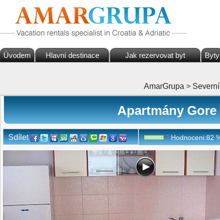
Úvodem
Hlavní destinace
Jak rezervovat byt
Byty
AmarGrupa
>
Severní
Apartmány Gore 
Sdílet
Hodnoceni:
82