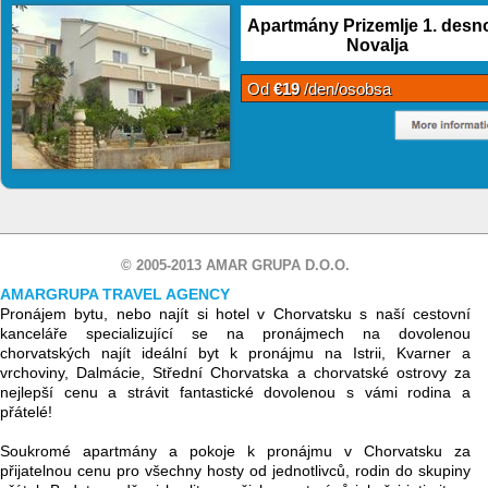
Apartmány Prizemlje 1. desn
Novalja
Od
€19
/den/osobsa
© 2005-2013 AMAR GRUPA D.O.O.
AMARGRUPA TRAVEL AGENCY
Pronájem bytu, nebo najít si hotel v Chorvatsku s naší cestovní
kanceláře specializující se na pronájmech na dovolenou
chorvatských najít ideální byt k pronájmu na Istrii, Kvarner a
vrchoviny, Dalmácie, Střední Chorvatska a chorvatské ostrovy za
nejlepší cenu a strávit fantastické dovolenou s vámi rodina a
přátelé!
Soukromé apartmány a pokoje k pronájmu v Chorvatsku za
přijatelnou cenu pro všechny hosty od jednotlivců, rodin do skupiny