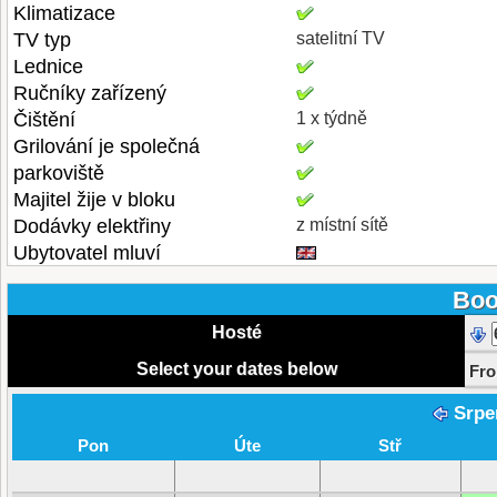
Klimatizace
TV typ
satelitní TV
Lednice
Ručníky zařízený
Čištění
1 x týdně
Grilování je společná
parkoviště
Majitel žije v bloku
Dodávky elektřiny
z místní sítě
Ubytovatel mluví
Boo
Hosté
Select your dates below
Fr
Srpe
Pon
Úte
Stř