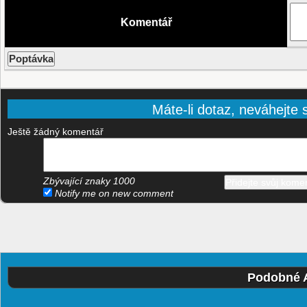
Komentář
Máte-li dotaz, neváhejte s
Ještě žádný komentář
Zbývající znaky
1000
Notify me on new comment
Podobné A