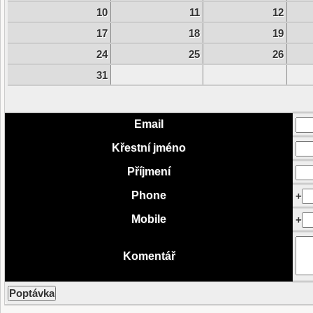
10
11
12
17
18
19
24
25
26
31
Email
Křestní jméno
Příjmení
Phone
+
Mobile
+
Komentář