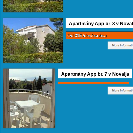
Apartmány App br. 3 v Noval
Od
€15
/den/osobsa
Apartmány App br. 7 v Novalja