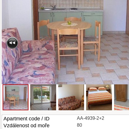
Apartment code / ID
AA-4939-2+2
Vzdálenost od moře
80