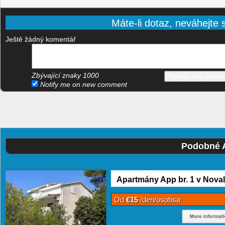
Máte-li dotaz, neváhejte s
Ještě žádný komentář
Zbývající znaky
1000
Notify me on new comment
Podobné A
Apartmány App br. 1 v Noval
Od
€15
/den/osobsa