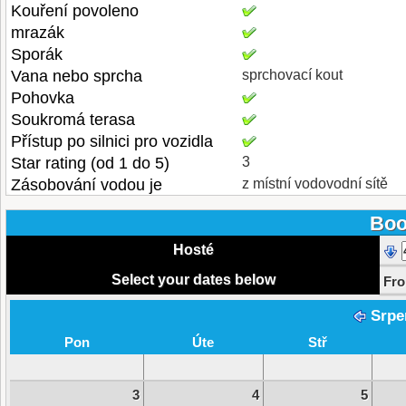
Kouření povoleno
mrazák
Sporák
Vana nebo sprcha
sprchovací kout
Pohovka
Soukromá terasa
Přístup po silnici pro vozidla
Star rating (od 1 do 5)
3
Zásobování vodou je
z místní vodovodní sítě
Boo
Hosté
Select your dates below
Fr
Srpe
Pon
Úte
Stř
3
4
5