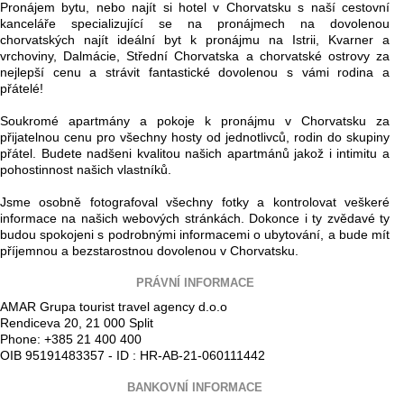
Pronájem bytu, nebo najít si hotel v Chorvatsku s naší cestovní
kanceláře specializující se na pronájmech na dovolenou
chorvatských najít ideální byt k pronájmu na Istrii, Kvarner a
vrchoviny, Dalmácie, Střední Chorvatska a chorvatské ostrovy za
nejlepší cenu a strávit fantastické dovolenou s vámi rodina a
přátelé!
Soukromé apartmány a pokoje k pronájmu v Chorvatsku za
přijatelnou cenu pro všechny hosty od jednotlivců, rodin do skupiny
přátel. Budete nadšeni kvalitou našich apartmánů jakož i intimitu a
pohostinnost našich vlastníků.
Jsme osobně fotografoval všechny fotky a kontrolovat veškeré
informace na našich webových stránkách. Dokonce i ty zvědavé ty
budou spokojeni s podrobnými informacemi o ubytování, a bude mít
příjemnou a bezstarostnou dovolenou v Chorvatsku.
PRÁVNÍ INFORMACE
AMAR Grupa tourist travel agency d.o.o
Rendiceva 20, 21 000 Split
Phone: +385 21 400 400
OIB 95191483357 - ID : HR-AB-21-060111442
BANKOVNÍ INFORMACE