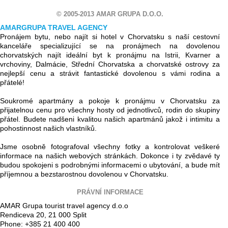
© 2005-2013 AMAR GRUPA D.O.O.
AMARGRUPA TRAVEL AGENCY
Pronájem bytu, nebo najít si hotel v Chorvatsku s naší cestovní
kanceláře specializující se na pronájmech na dovolenou
chorvatských najít ideální byt k pronájmu na Istrii, Kvarner a
vrchoviny, Dalmácie, Střední Chorvatska a chorvatské ostrovy za
nejlepší cenu a strávit fantastické dovolenou s vámi rodina a
přátelé!
Soukromé apartmány a pokoje k pronájmu v Chorvatsku za
přijatelnou cenu pro všechny hosty od jednotlivců, rodin do skupiny
přátel. Budete nadšeni kvalitou našich apartmánů jakož i intimitu a
pohostinnost našich vlastníků.
Jsme osobně fotografoval všechny fotky a kontrolovat veškeré
informace na našich webových stránkách. Dokonce i ty zvědavé ty
budou spokojeni s podrobnými informacemi o ubytování, a bude mít
příjemnou a bezstarostnou dovolenou v Chorvatsku.
PRÁVNÍ INFORMACE
AMAR Grupa tourist travel agency d.o.o
Rendiceva 20, 21 000 Split
Phone: +385 21 400 400