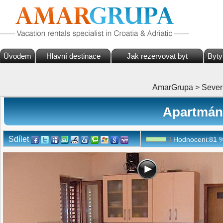
Úvodem
Hlavní destinace
Jak rezervovat byt
Byty
AmarGrupa
>
Sever
Apartmány
Sdílet
Hodnoceni:
81