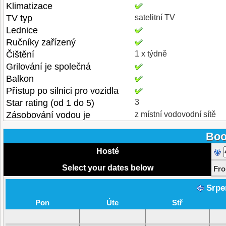
Klimatizace
TV typ
satelitní TV
Lednice
Ručníky zařízený
Čištění
1 x týdně
Grilování je společná
Balkon
Přístup po silnici pro vozidla
Star rating (od 1 do 5)
3
Zásobování vodou je
z místní vodovodní sítě
Boo
Hosté
Select your dates below
Fr
Srpe
Pon
Úte
Stř