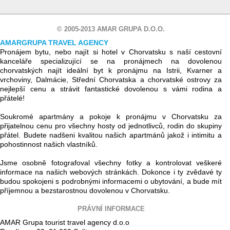
© 2005-2013 AMAR GRUPA D.O.O.
AMARGRUPA TRAVEL AGENCY
Pronájem bytu, nebo najít si hotel v Chorvatsku s naší cestovní
kanceláře specializující se na pronájmech na dovolenou
chorvatských najít ideální byt k pronájmu na Istrii, Kvarner a
vrchoviny, Dalmácie, Střední Chorvatska a chorvatské ostrovy za
nejlepší cenu a strávit fantastické dovolenou s vámi rodina a
přátelé!
Soukromé apartmány a pokoje k pronájmu v Chorvatsku za
přijatelnou cenu pro všechny hosty od jednotlivců, rodin do skupiny
přátel. Budete nadšeni kvalitou našich apartmánů jakož i intimitu a
pohostinnost našich vlastníků.
Jsme osobně fotografoval všechny fotky a kontrolovat veškeré
informace na našich webových stránkách. Dokonce i ty zvědavé ty
budou spokojeni s podrobnými informacemi o ubytování, a bude mít
příjemnou a bezstarostnou dovolenou v Chorvatsku.
PRÁVNÍ INFORMACE
AMAR Grupa tourist travel agency d.o.o