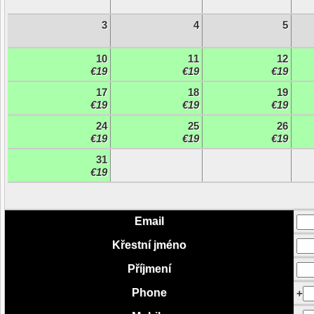
3
4
5
10
11
12
€19
€19
€19
17
18
19
€19
€19
€19
24
25
26
€19
€19
€19
31
€19
Email
Křestní jméno
Příjmení
Phone
+