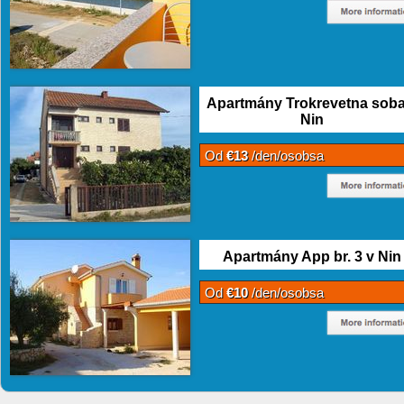
Apartmány Trokrevetna soba
Nin
Od
€13
/den/osobsa
Apartmány App br. 3 v Nin
Od
€10
/den/osobsa