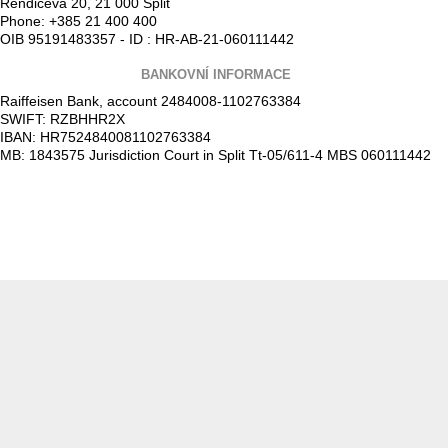
Rendiceva 20, 21 000 Split
Phone: +385 21 400 400
OIB 95191483357 - ID : HR-AB-21-060111442
BANKOVNÍ INFORMACE
Raiffeisen Bank, account 2484008-1102763384
SWIFT: RZBHHR2X
IBAN: HR7524840081102763384
MB: 1843575 Jurisdiction Court in Split Tt-05/611-4 MBS 060111442