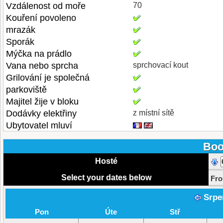
Vzdálenost od moře
70
Kouření povoleno
mrazák
Sporák
Mýčka na prádlo
Vana nebo sprcha
sprchovací kout
Grilování je společná
parkoviště
Majitel žije v bloku
Dodávky elektřiny
z místní sítě
Ubytovatel mluví
Boo
Hosté
Select your dates below
Fr
Srpe
Pon
Úte
Stř