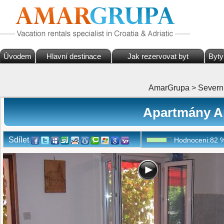
Úvodem
Hlavní destinace
Jak rezervovat byt
Byty
AmarGrupa
>
Severn
Apartmány Ap
Sdílet
Hodnoceni:
82