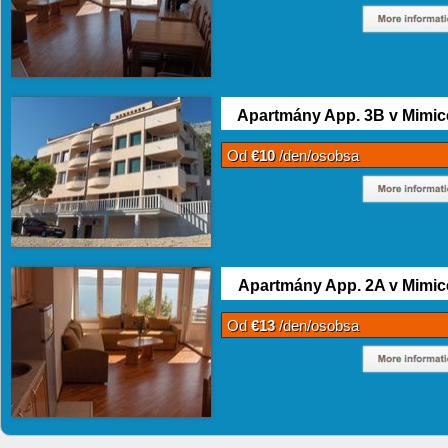
Apartmány App. 3B v Mimic
Od
€10
/den/osobsa
Apartmány App. 2A v Mimic
Od
€13
/den/osobsa