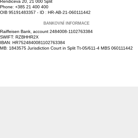
Rendiceva 20, 21 000 Split
Phone: +385 21 400 400
OIB 95191483357 - ID : HR-AB-21-060111442
BANKOVNÍ INFORMACE
Raiffeisen Bank, account 2484008-1102763384
SWIFT: RZBHHR2X
IBAN: HR7524840081102763384
MB: 1843575 Jurisdiction Court in Split Tt-05/611-4 MBS 060111442