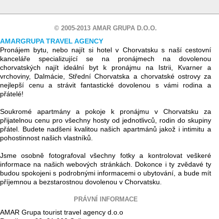
© 2005-2013 AMAR GRUPA D.O.O.
AMARGRUPA TRAVEL AGENCY
Pronájem bytu, nebo najít si hotel v Chorvatsku s naší cestovní
kanceláře specializující se na pronájmech na dovolenou
chorvatských najít ideální byt k pronájmu na Istrii, Kvarner a
vrchoviny, Dalmácie, Střední Chorvatska a chorvatské ostrovy za
nejlepší cenu a strávit fantastické dovolenou s vámi rodina a
přátelé!
Soukromé apartmány a pokoje k pronájmu v Chorvatsku za
přijatelnou cenu pro všechny hosty od jednotlivců, rodin do skupiny
přátel. Budete nadšeni kvalitou našich apartmánů jakož i intimitu a
pohostinnost našich vlastníků.
Jsme osobně fotografoval všechny fotky a kontrolovat veškeré
informace na našich webových stránkách. Dokonce i ty zvědavé ty
budou spokojeni s podrobnými informacemi o ubytování, a bude mít
příjemnou a bezstarostnou dovolenou v Chorvatsku.
PRÁVNÍ INFORMACE
AMAR Grupa tourist travel agency d.o.o