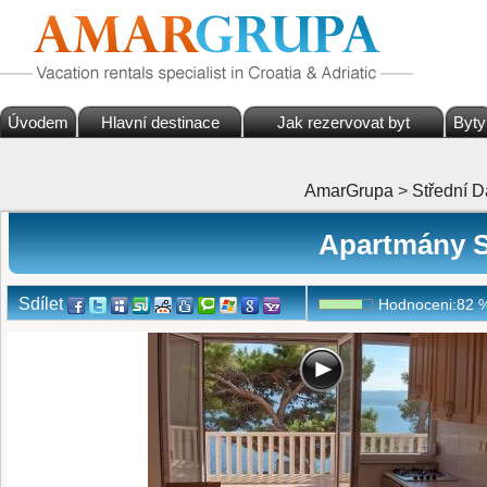
Úvodem
Hlavní destinace
Jak rezervovat byt
Byty
AmarGrupa
>
Střední D
Apartmány S
Sdílet
Hodnoceni:
82