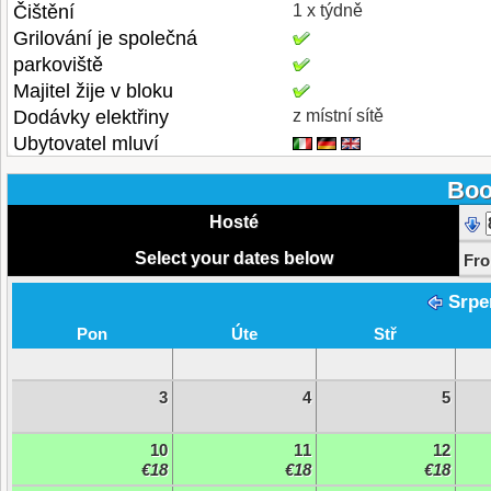
Čištění
1 x týdně
Grilování je společná
parkoviště
Majitel žije v bloku
Dodávky elektřiny
z místní sítě
Ubytovatel mluví
Boo
Hosté
Select your dates below
Fr
Srpe
Pon
Úte
Stř
3
4
5
10
11
12
€18
€18
€18