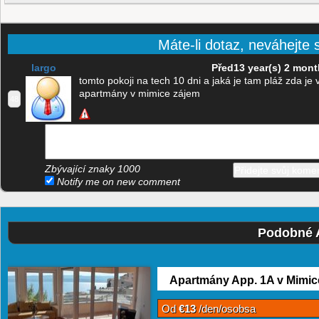
Máte-li dotaz, neváhejte s
largo
Před13 year(s) 2 mont
tomto pokoji na tech 10 dni a jaká je tam pláž zda j
apartmány v mimice zájem
48
Zbývající znaky
1000
Notify me on new comment
Podobné 
Apartmány App. 1A v Mimic
Od
€13
/den/osobsa