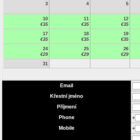
3
4
5
10
11
12
€35
€35
€35
17
18
19
€35
€35
€35
24
25
26
€29
€29
€29
31
Email
Křestní jméno
Příjmení
Phone
+
Mobile
+