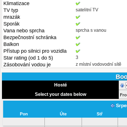
Klimatizace
TV typ
satelitní TV
mrazák
Sporák
Vana nebo sprcha
sprcha s vanou
Bezpečnostní schránka
Balkon
Přístup po silnici pro vozidla
Star rating (od 1 do 5)
3
Zásobování vodou je
z místní vodovodní sítě
Boo
Hosté
Select your dates below
Fr
Srpe
Pon
Úte
Stř