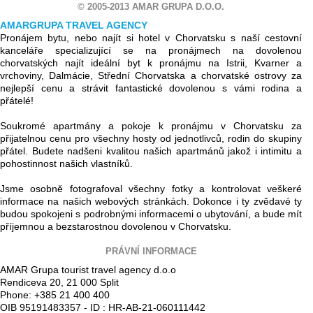
© 2005-2013 AMAR GRUPA D.O.O.
AMARGRUPA TRAVEL AGENCY
Pronájem bytu, nebo najít si hotel v Chorvatsku s naší cestovní
kanceláře specializující se na pronájmech na dovolenou
chorvatských najít ideální byt k pronájmu na Istrii, Kvarner a
vrchoviny, Dalmácie, Střední Chorvatska a chorvatské ostrovy za
nejlepší cenu a strávit fantastické dovolenou s vámi rodina a
přátelé!
Soukromé apartmány a pokoje k pronájmu v Chorvatsku za
přijatelnou cenu pro všechny hosty od jednotlivců, rodin do skupiny
přátel. Budete nadšeni kvalitou našich apartmánů jakož i intimitu a
pohostinnost našich vlastníků.
Jsme osobně fotografoval všechny fotky a kontrolovat veškeré
informace na našich webových stránkách. Dokonce i ty zvědavé ty
budou spokojeni s podrobnými informacemi o ubytování, a bude mít
příjemnou a bezstarostnou dovolenou v Chorvatsku.
PRÁVNÍ INFORMACE
AMAR Grupa tourist travel agency d.o.o
Rendiceva 20, 21 000 Split
Phone: +385 21 400 400
OIB 95191483357 - ID : HR-AB-21-060111442