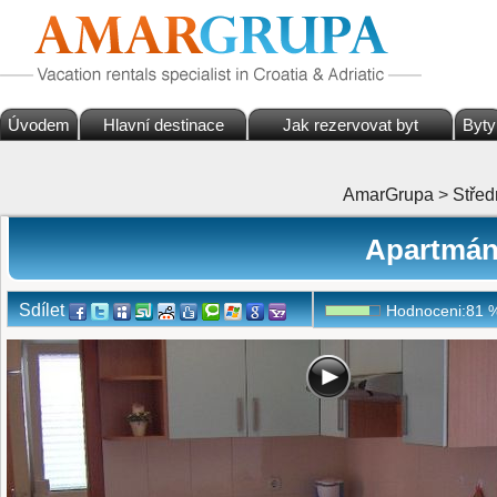
Úvodem
Hlavní destinace
Jak rezervovat byt
Byty
AmarGrupa
>
Střed
Apartmány
Sdílet
Hodnoceni:
81