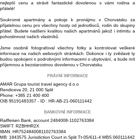
nejlepší cenu a strávit fantastické dovolenou s vámi rodina a
přátelé!
Soukromé apartmány a pokoje k pronájmu v Chorvatsku za
přijatelnou cenu pro všechny hosty od jednotlivců, rodin do skupiny
přátel. Budete nadšeni kvalitou našich apartmánů jakož i intimitu a
pohostinnost našich vlastníků.
Jsme osobně fotografoval všechny fotky a kontrolovat veškeré
informace na našich webových stránkách. Dokonce i ty zvědavé ty
budou spokojeni s podrobnými informacemi o ubytování, a bude mít
příjemnou a bezstarostnou dovolenou v Chorvatsku.
PRÁVNÍ INFORMACE
AMAR Grupa tourist travel agency d.o.o
Rendiceva 20, 21 000 Split
Phone: +385 21 400 400
OIB 95191483357 - ID : HR-AB-21-060111442
BANKOVNÍ INFORMACE
Raiffeisen Bank, account 2484008-1102763384
SWIFT: RZBHHR2X
IBAN: HR7524840081102763384
MB: 1843575 Jurisdiction Court in Split Tt-05/611-4 MBS 060111442