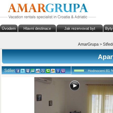
Úvodem
Hlavní destinace
Jak rezervovat byt
Byty
AmarGrupa
>
Střed
Apar
Sdílet
Hodnoceni:
81