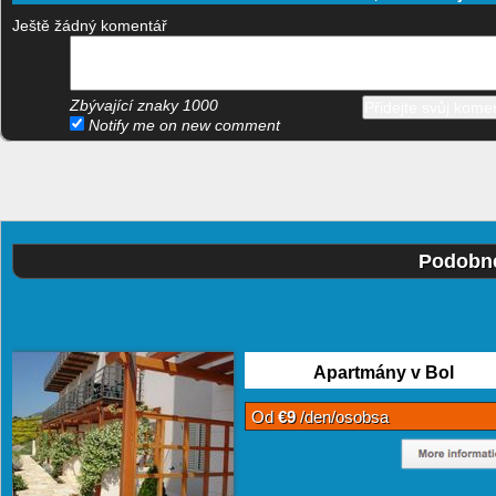
Ještě žádný komentář
Zbývající znaky
1000
Notify me on new comment
Podobné
Apartmány v Bol
Od
€9
/den/osobsa