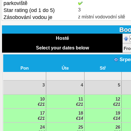
parkoviště
Star rating (od 1 do 5)
3
Zásobování vodou je
z místní vodovodní sítě
Boo
Hosté
Select your dates below
Fr
Srpe
Pon
Úte
Stř
3
4
5
10
11
12
€21
€21
€21
17
18
19
€21
€14
€14
24
25
26