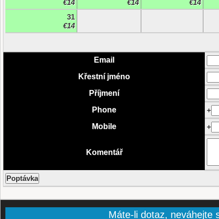
€14
€14
€14
31
€14
Email
Křestní jméno
Příjmení
Phone
+
Mobile
+
Komentář
Máte-li dotaz, neváhejte s