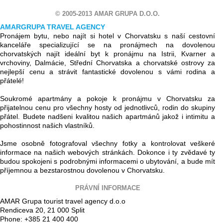
© 2005-2013 AMAR GRUPA D.O.O.
AMARGRUPA TRAVEL AGENCY
Pronájem bytu, nebo najít si hotel v Chorvatsku s naší cestovní
kanceláře specializující se na pronájmech na dovolenou
chorvatských najít ideální byt k pronájmu na Istrii, Kvarner a
vrchoviny, Dalmácie, Střední Chorvatska a chorvatské ostrovy za
nejlepší cenu a strávit fantastické dovolenou s vámi rodina a
přátelé!
Soukromé apartmány a pokoje k pronájmu v Chorvatsku za
přijatelnou cenu pro všechny hosty od jednotlivců, rodin do skupiny
přátel. Budete nadšeni kvalitou našich apartmánů jakož i intimitu a
pohostinnost našich vlastníků.
Jsme osobně fotografoval všechny fotky a kontrolovat veškeré
informace na našich webových stránkách. Dokonce i ty zvědavé ty
budou spokojeni s podrobnými informacemi o ubytování, a bude mít
příjemnou a bezstarostnou dovolenou v Chorvatsku.
PRÁVNÍ INFORMACE
AMAR Grupa tourist travel agency d.o.o
Rendiceva 20, 21 000 Split
Phone: +385 21 400 400