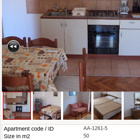
Apartment code / ID
AA-1261-5
Size in m2
50