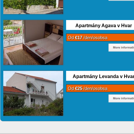
Apartmány Agava v Hvar
Od
€17
/den/osobsa
Apartmány Levanda v Hva
Od
€25
/den/osobsa