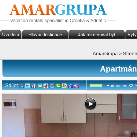
Úvodem
Hlavní destinace
Jak rezervovat byt
Byty
AmarGrupa
>
Střed
Apartmán
Sdílet
Hodnoceni:
82