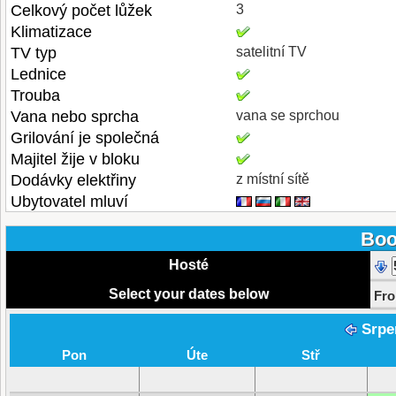
Celkový počet lůžek
3
Klimatizace
TV typ
satelitní TV
Lednice
Trouba
Vana nebo sprcha
vana se sprchou
Grilování je společná
Majitel žije v bloku
Dodávky elektřiny
z místní sítě
Ubytovatel mluví
Boo
Hosté
Select your dates below
Fr
Srpe
Pon
Úte
Stř