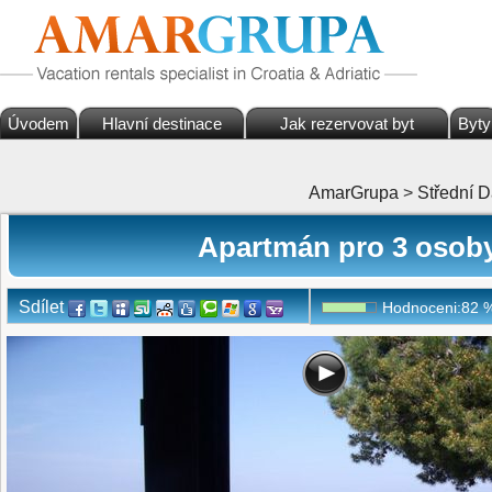
Úvodem
Hlavní destinace
Jak rezervovat byt
Byty
AmarGrupa
>
Střední 
Apartmán pro 3 osoby
Sdílet
Hodnoceni:
82