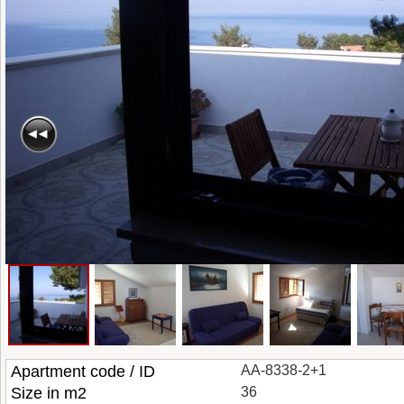
Apartment code / ID
AA-8338-2+1
Size in m2
36