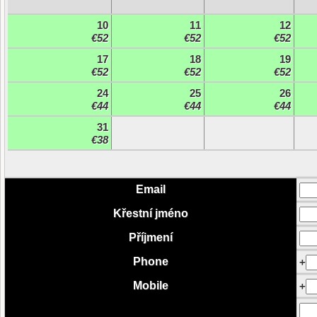
10
11
12
€52
€52
€52
17
18
19
€52
€52
€52
24
25
26
€44
€44
€44
31
€38
Email
Křestní jméno
Příjmení
Phone
+
Mobile
+