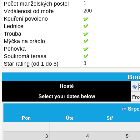
Počet manželských postel
1
Vzdálenost od moře
200
Kouření povoleno
Lednice
Trouba
Mýčka na prádlo
Pohovka
Soukromá terasa
Star rating (od 1 do 5)
3
Boo
Hosté
Select your dates below
Fr
Srpe
Pon
Úte
Stř
3
4
5