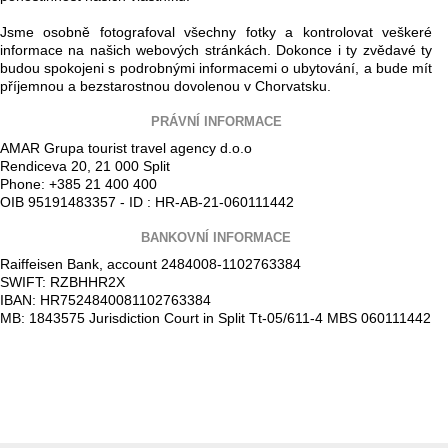
Jsme osobně fotografoval všechny fotky a kontrolovat veškeré
informace na našich webových stránkách. Dokonce i ty zvědavé ty
budou spokojeni s podrobnými informacemi o ubytování, a bude mít
příjemnou a bezstarostnou dovolenou v Chorvatsku.
PRÁVNÍ INFORMACE
AMAR Grupa tourist travel agency d.o.o
Rendiceva 20, 21 000 Split
Phone: +385 21 400 400
OIB 95191483357 - ID : HR-AB-21-060111442
BANKOVNÍ INFORMACE
Raiffeisen Bank, account 2484008-1102763384
SWIFT: RZBHHR2X
IBAN: HR7524840081102763384
MB: 1843575 Jurisdiction Court in Split Tt-05/611-4 MBS 060111442