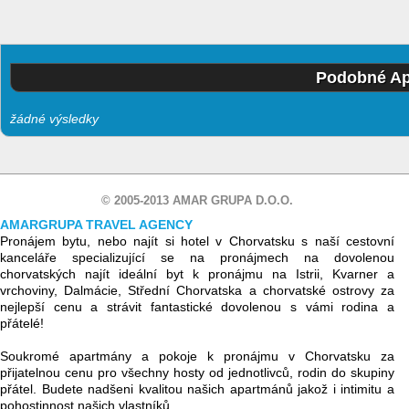
Podobné Ap
žádné výsledky
© 2005-2013 AMAR GRUPA D.O.O.
AMARGRUPA TRAVEL AGENCY
Pronájem bytu, nebo najít si hotel v Chorvatsku s naší cestovní
kanceláře specializující se na pronájmech na dovolenou
chorvatských najít ideální byt k pronájmu na Istrii, Kvarner a
vrchoviny, Dalmácie, Střední Chorvatska a chorvatské ostrovy za
nejlepší cenu a strávit fantastické dovolenou s vámi rodina a
přátelé!
Soukromé apartmány a pokoje k pronájmu v Chorvatsku za
přijatelnou cenu pro všechny hosty od jednotlivců, rodin do skupiny
přátel. Budete nadšeni kvalitou našich apartmánů jakož i intimitu a
pohostinnost našich vlastníků.