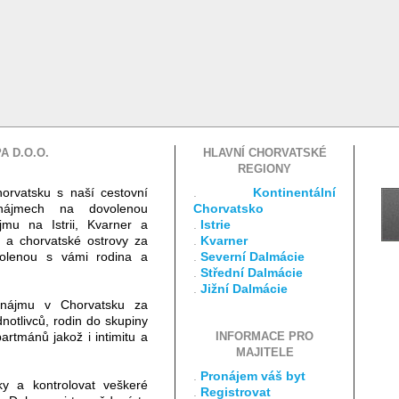
A D.O.O.
HLAVNÍ CHORVATSKÉ
REGIONY
horvatsku s naší cestovní
.
Kontinentální
onájmech na dovolenou
Chorvatsko
jmu na Istrii, Kvarner a
.
Istrie
a a chorvatské ostrovy za
.
Kvarner
ovolenou s vámi rodina a
.
Severní Dalmácie
.
Střední Dalmácie
.
Jižní Dalmácie
nájmu v Chorvatsku za
notlivců, rodin do skupiny
artmánů jakož i intimitu a
INFORMACE PRO
MAJITELE
.
Pronájem váš byt
ky a kontrolovat veškeré
.
Registrovat