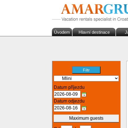
Úvodem
Hlavní destinace
J
Datum příjezdu
Datum odjezdu
Maximum guests