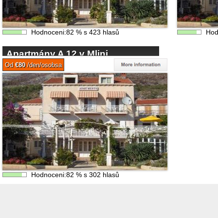
Hodnoceni:
82
%
s
423
hlasů
Hod
Apartmány A 12 v Mlini
Od
€80
/den/osobsa
Hodnoceni:
82
%
s
302
hlasů