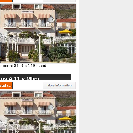
noceni:
81
%
s
149
hlasů
y A 11 v Mlini
osobsa