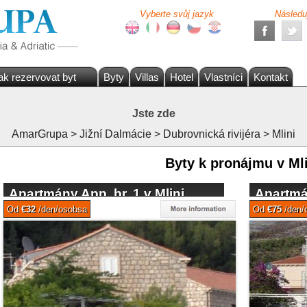
Vyberte svůj jazyk
Následu
ak rezervovat byt
Byty
Villas
Hotel
Vlastníci
Kontakt
Jste zde
AmarGrupa
>
Jižní Dalmácie
>
Dubrovnická rivijéra
>
Mlini
Byty k pronájmu v Mli
Apartmány App. br. 1 v Mlini
Apartmán
Od
€32
/den/osobsa
Od
€75
/den/