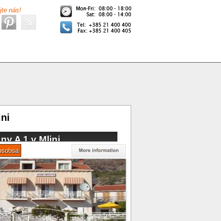
jte nás!
ni
y A 1 v Mlini
osobsa