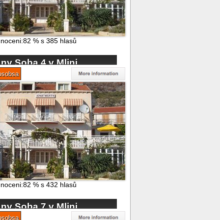
noceni:
82
%
s
385
hlasů
ny Soba 4 v Mlini
osobsa
noceni:
82
%
s
432
hlasů
ny Soba 7 v Mlini
osobsa