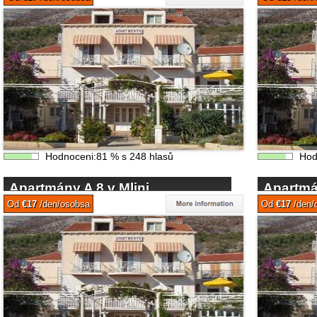
Hodnoceni:
81
%
s
248
hlasů
Hod
Apartmány A 8 v Mlini
Apartmán
Od
€17
/den/osobsa
Od
€17
/den/