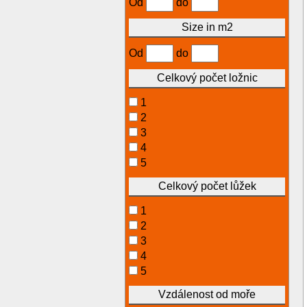
Od
do
Size in m2
Od
do
Celkový počet ložnic
1
2
3
4
5
Celkový počet lůžek
1
2
3
4
5
Vzdálenost od moře