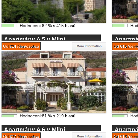
Hodnoceni:
82
%
s
415
hlasů
Hod
Apartmány A 5 v Mlini
Apartmá
Od
€14
/den/osobsa
Od
€15
/den/
Hodnoceni:
81
%
s
219
hlasů
Hod
Apartmány A 6 v Mlini
Apartmá
Od
€17
/den/osobsa
Od
€15
/den/