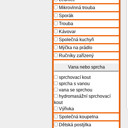
Mikrovlnná trouba
Sporák
Trouba
Kávovar
Společná kuchyň
Mýčka na prádlo
Ručníky zařízený
Vana nebo sprcha
sprchovací kout
sprcha s vanou
vana se sprchou
hydromasážní sprchovací
kout
Výřivka
Společná koupelna
Dětská postýlka