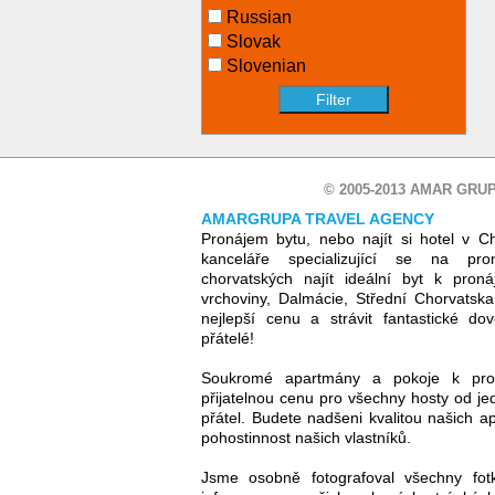
Russian
Slovak
Slovenian
© 2005-2013 AMAR GRUP
AMARGRUPA TRAVEL AGENCY
Pronájem bytu, nebo najít si hotel v C
kanceláře specializující se na pr
chorvatských najít ideální byt k proná
vrchoviny, Dalmácie, Střední Chorvatsk
nejlepší cenu a strávit fantastické d
přátelé!
Soukromé apartmány a pokoje k pro
přijatelnou cenu pro všechny hosty od jed
přátel. Budete nadšeni kvalitou našich ap
pohostinnost našich vlastníků.
Jsme osobně fotografoval všechny fot