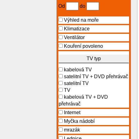
Od
do
Výhled na moře
Klimatizace
Ventilátor
Kouření povoleno
TV typ
kabelová TV
satelitní TV + DVD přehrávač
satelitní TV
TV
kabelová TV + DVD
přehrávač
Internet
Myčka nádobí
mrazák
Lednice