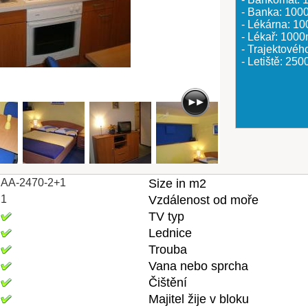
- Banka: 100
- Lékárna: 1
- Lékař: 100
- Trajektovéh
- Letiště: 25
AA-2470-2+1
Size in m2
1
Vzdálenost od moře
TV typ
Lednice
Trouba
Vana nebo sprcha
Čištění
Majitel žije v bloku