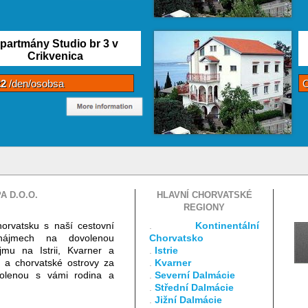
partmány Studio br 3 v
Crikvenica
22
/den/osobsa
A D.O.O.
HLAVNÍ CHORVATSKÉ
REGIONY
horvatsku s naší cestovní
.
Kontinentální
onájmech na dovolenou
Chorvatsko
jmu na Istrii, Kvarner a
.
Istrie
a a chorvatské ostrovy za
.
Kvarner
ovolenou s vámi rodina a
.
Severní Dalmácie
.
Střední Dalmácie
.
Jižní Dalmácie