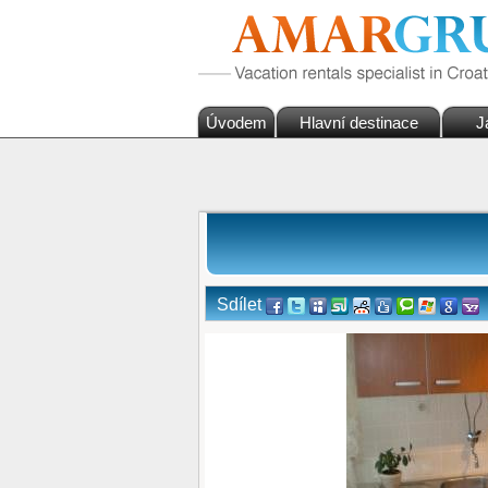
Úvodem
Hlavní destinace
J
Sdílet