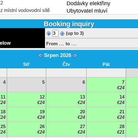
2
Dodávky elektřiny
z místní vodovodní sítě
Ubytovatel mluví
Booking inquiry
(up to 3)
...
...
below
From
to
Srpen 2026
Stř
Čtv
Pát
4
5
6
7
€24
11
12
13
14
€24
€24
€24
€24
18
19
20
21
€24
€24
€24
€24
25
26
27
28
€24
€24
€24
€21