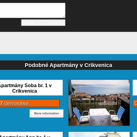
Podobné Apartmány v Crikvenica
partmány Soba br. 1 v
Crikvenica
17
/den/osobsa