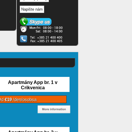
Napište nám
Apartmány App br. 1 v
Crikvenica
Od
€19
/den/osobsa