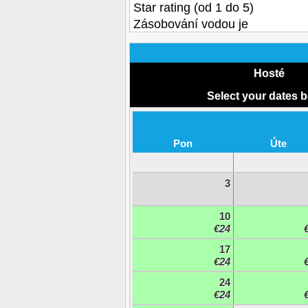
Star rating (od 1 do 5)
Zásobování vodou je
Hosté
Select your dates 
Pon
Úte
3
10
€24
17
€24
24
€24