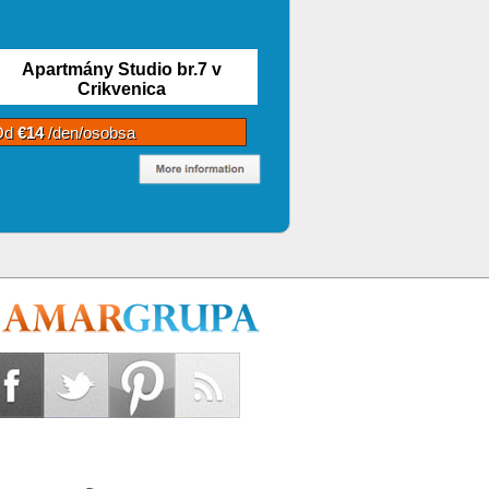
Apartmány Studio br.7 v
Crikvenica
Od
€14
/den/osobsa