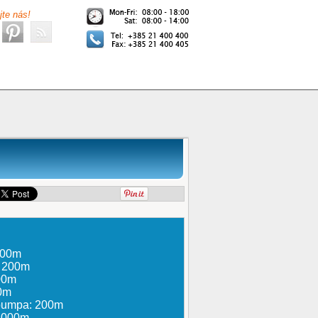
jte nás!
000m
: 200m
300m
0m
 pumpa: 200m
 1000m