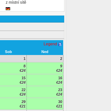
z místní sítě
Legend
Sob
Ned
1
2
8
9
€24
€24
15
16
€24
€24
22
23
€24
€24
29
30
€21
€21