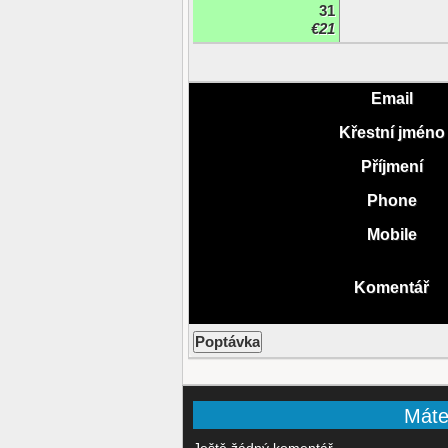
31
€21
Email
Křestní jméno
Příjmení
Phone
Mobile
Komentář
Máte-