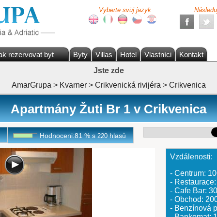
Vyberte svůj jazyk
Následu
ak rezervovat byt
Byty
Villas
Hotel
Vlastníci
Kontakt
Jste zde
AmarGrupa
>
Kvarner
>
Crikvenická rivijéra
>
Crikvenica
Apartmány Žuti Br 1 v Crikvenica
Hodnoceni:
81
%
s
hlasů
220
Vzdálenosti:
- Centrum: 1
- Restaurace
- Cafe Bar: 
- Obchod: 20
- Benzínová
- Bankomat: