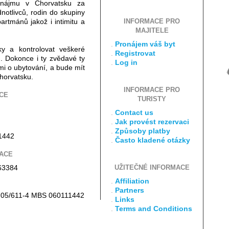
nájmu v Chorvatsku za
notlivců, rodin do skupiny
artmánů jakož i intimitu a
INFORMACE PRO
MAJITELE
.
Pronájem váš byt
ky a kontrolovat veškeré
.
Registrovat
. Dokonce i ty zvědavé ty
.
Log in
i o ubytování, a bude mít
horvatsku.
INFORMACE PRO
CE
TURISTY
.
Contact us
.
Jak provést rezervaci
.
Způsoby platby
1442
.
Často kladené otázky
ACE
63384
UŽITEČNÉ INFORMACE
.
Affiliation
.
Partners
Tt-05/611-4 MBS 060111442
.
Links
.
Terms and Conditions