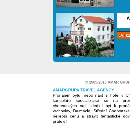
A
Od
€
© 2005-2013 AMAR GRUP
AMARGRUPA TRAVEL AGENCY
Pronájem bytu, nebo najít si hotel v C
kanceláře specializující se na pr
chorvatských najít ideální byt k proná
vrchoviny, Dalmácie, Střední Chorvatsk
nejlepší cenu a strávit fantastické d
přátelé!