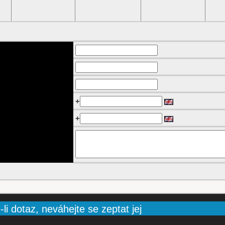
+
+
li dotaz, neváhejte se zeptat jej