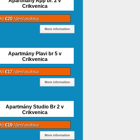
Apartmány App br. 2 v
Crikvenica
Od
€20
/den/osobsa
Apartmány Plavi br 5 v
Crikvenica
Od
€17
/den/osobsa
Apartmány Studio Br 2 v
Crikvenica
Od
€19
/den/osobsa