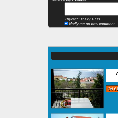
Ještě žádný komentář
Zbývající znaky
1000
Notify me on new comment
A
Od
€