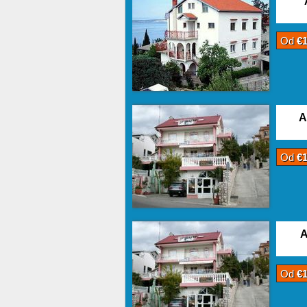
Od
€
A
Od
€
A
Od
€