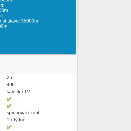
0m
000m
0m
o přístavu: 35000m
000m
25
400
satelitní TV
sprchovací kout
1 x týdně