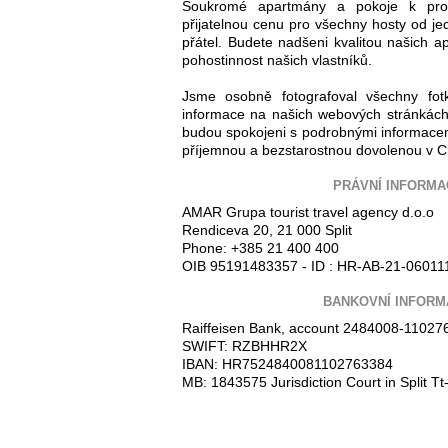
Soukromé apartmány a pokoje k pro
přijatelnou cenu pro všechny hosty od jed
přátel. Budete nadšeni kvalitou našich ap
pohostinnost našich vlastníků.
Jsme osobně fotografoval všechny fot
informace na našich webových stránkách
budou spokojeni s podrobnými informacem
příjemnou a bezstarostnou dovolenou v C
PRÁVNÍ INFORMA
AMAR Grupa tourist travel agency d.o.o
Rendiceva 20, 21 000 Split
Phone: +385 21 400 400
OIB 95191483357 - ID : HR-AB-21-06011
BANKOVNÍ INFORM
Raiffeisen Bank, account 2484008-11027
SWIFT: RZBHHR2X
IBAN: HR7524840081102763384
MB: 1843575 Jurisdiction Court in Split 