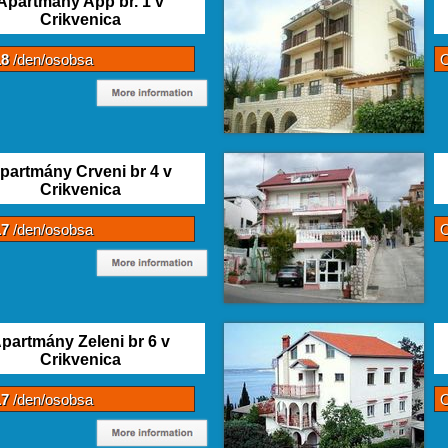
Apartmány App br. 1 v
Crikvenica
18
/den/osobsa
partmány Crveni br 4 v
Crikvenica
17
/den/osobsa
partmány Zeleni br 6 v
Crikvenica
17
/den/osobsa