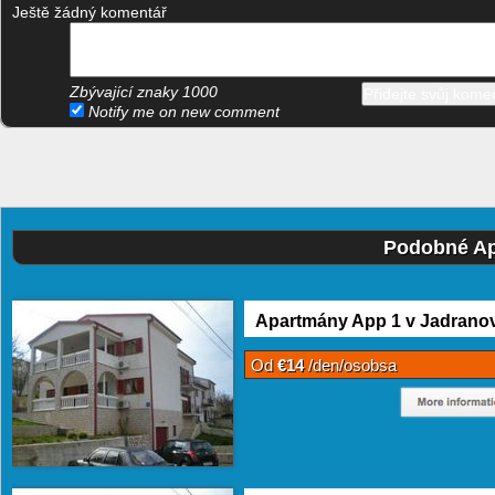
Ještě žádný komentář
Zbývající znaky
1000
Notify me on new comment
Podobné Ap
Apartmány App 1 v Jadrano
Od
€14
/den/osobsa