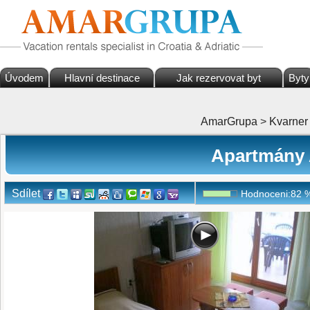
Úvodem
Hlavní destinace
Jak rezervovat byt
Byty
AmarGrupa
>
Kvarner
Apartmány 
Sdílet
Hodnoceni:
82