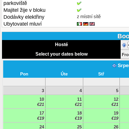
parkoviště
Majitel žije v bloku
Dodávky elektřiny
z místní sítě
Ubytovatel mluví
Boo
Hosté
Select your dates below
Fr
Srpe
Pon
Úte
Stř
3
4
5
10
11
12
€21
€21
€21
17
18
19
€19
€19
€19
24
25
26