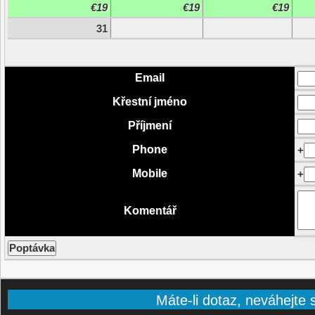
€19
€19
€19
31
Email
Křestní jméno
Příjmení
Phone
+
Mobile
+
Komentář
Máte-li dotaz, neváhejte s