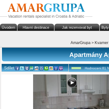
Úvodem
Hlavní destinace
Jak rezervovat byt
Byty
AmarGrupa
>
Kvarner
Apartmány Ap
Sdílet
Hodnoceni:
81