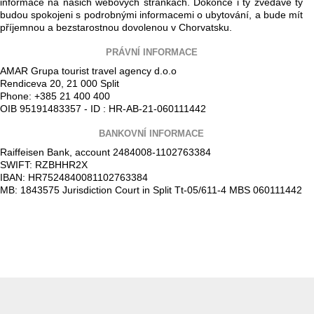
informace na našich webových stránkách. Dokonce i ty zvědavé ty
budou spokojeni s podrobnými informacemi o ubytování, a bude mít
příjemnou a bezstarostnou dovolenou v Chorvatsku.
PRÁVNÍ INFORMACE
AMAR Grupa tourist travel agency d.o.o
Rendiceva 20, 21 000 Split
Phone: +385 21 400 400
OIB 95191483357 - ID : HR-AB-21-060111442
BANKOVNÍ INFORMACE
Raiffeisen Bank, account 2484008-1102763384
SWIFT: RZBHHR2X
IBAN: HR7524840081102763384
MB: 1843575 Jurisdiction Court in Split Tt-05/611-4 MBS 060111442