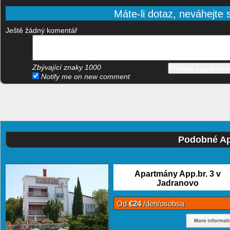
Máte-li dotaz, neváhejte s
Ještě žádný komentář
Zbývající znaky
1000
Notify me on new comment
Podobné Ap
Apartmány App.br. 3 v
Jadranovo
Od
€24
/den/osobsa