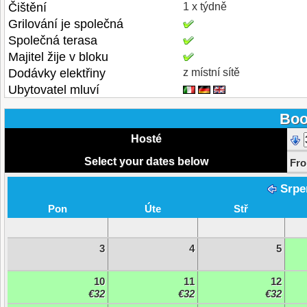
Čištění
1 x týdně
Grilování je společná
Společná terasa
Majitel žije v bloku
Dodávky elektřiny
z místní sítě
Ubytovatel mluví
Boo
Hosté
Select your dates below
Fr
Srpe
Pon
Úte
Stř
3
4
5
10
11
12
€32
€32
€32