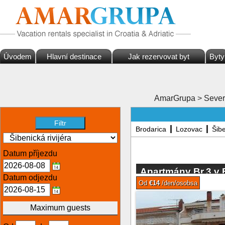
Úvodem
Hlavní destinace
Jak rezervovat byt
Byty
AmarGrupa
>
Sever
Brodarica
Lozovac
Šib
Datum příjezdu
Apartmány Br.3 v 
Datum odjezdu
Od
€14
/den/osobsa
Maximum guests