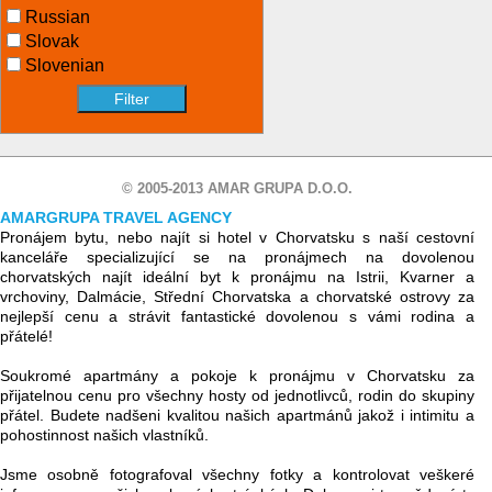
Russian
Slovak
Slovenian
© 2005-2013 AMAR GRUPA D.O.O.
AMARGRUPA TRAVEL AGENCY
Pronájem bytu, nebo najít si hotel v Chorvatsku s naší cestovní
kanceláře specializující se na pronájmech na dovolenou
chorvatských najít ideální byt k pronájmu na Istrii, Kvarner a
vrchoviny, Dalmácie, Střední Chorvatska a chorvatské ostrovy za
nejlepší cenu a strávit fantastické dovolenou s vámi rodina a
přátelé!
Soukromé apartmány a pokoje k pronájmu v Chorvatsku za
přijatelnou cenu pro všechny hosty od jednotlivců, rodin do skupiny
přátel. Budete nadšeni kvalitou našich apartmánů jakož i intimitu a
pohostinnost našich vlastníků.
Jsme osobně fotografoval všechny fotky a kontrolovat veškeré