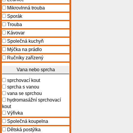
Mikrovlnná trouba
Sporák
Trouba
Kávovar
Společná kuchyň
Mýčka na prádlo
Ručníky zařízený
Vana nebo sprcha
sprchovací kout
sprcha s vanou
vana se sprchou
hydromasážní sprchovací
kout
Výřivka
Společná koupelna
Dětská postýlka