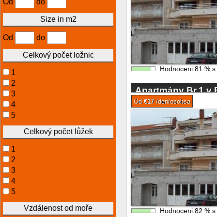
Od
do
Size in m2
Od
do
Celkový počet ložnic
Hodnoceni:
81
%
1
2
Apartmány Br.1 v 
3
Od
€17
/den/osobsa
4
5
Celkový počet lůžek
1
2
3
4
5
Vzdálenost od moře
Hodnoceni:
82
%