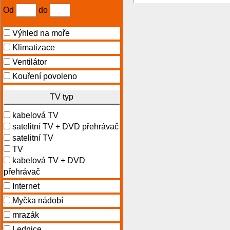
Od
do
Výhled na moře
Klimatizace
Ventilátor
Kouření povoleno
TV typ
kabelová TV
satelitní TV + DVD přehrávač
satelitní TV
TV
kabelová TV + DVD
přehrávač
Internet
Myčka nádobí
mrazák
Lednice