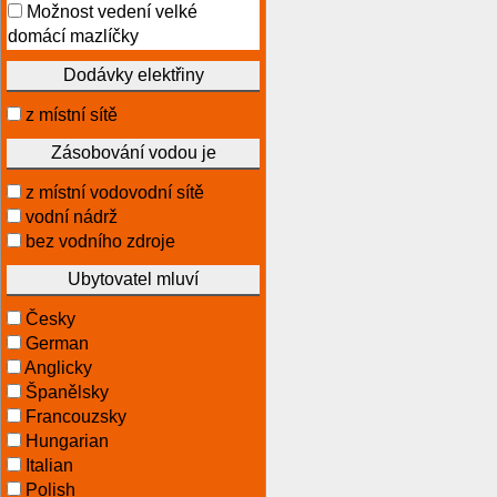
Možnost vedení velké
domácí mazlíčky
Dodávky elektřiny
z místní sítě
Zásobování vodou je
z místní vodovodní sítě
vodní nádrž
bez vodního zdroje
Ubytovatel mluví
Česky
German
Anglicky
Španělsky
Francouzsky
Hungarian
Italian
Polish