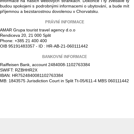
informace na našich webových stránkách. Dokonce i ty zvědavé ty
budou spokojeni s podrobnými informacemi o ubytování, a bude mít
příjemnou a bezstarostnou dovolenou v Chorvatsku.
PRÁVNÍ INFORMACE
AMAR Grupa tourist travel agency d.o.o
Rendiceva 20, 21 000 Split
Phone: +385 21 400 400
OIB 95191483357 - ID : HR-AB-21-060111442
BANKOVNÍ INFORMACE
Raiffeisen Bank, account 2484008-1102763384
SWIFT: RZBHHR2X
IBAN: HR7524840081102763384
MB: 1843575 Jurisdiction Court in Split Tt-05/611-4 MBS 060111442