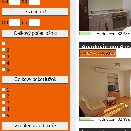
Od
do
Size in m2
Od
do
Celkový počet ložnic
Hodnoceni:
82
%
1
Apartmán pro 4 os
2
Od
€75
/den/osobsa
3
4
5
Celkový počet lůžek
1
2
3
4
5
Hodnoceni:
82
%
Vzdálenost od moře