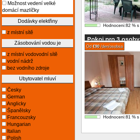
Možnost vedení velké
domácí mazlíčky
Dodávky elektřiny
Hodnoceni:
82
%
z místní sítě
Pokoj pro 3 osob
Zásobování vodou je
hotelu Splitu
Od
€90
/den/osobsa
z místní vodovodní sítě
vodní nádrž
bez vodního zdroje
Ubytovatel mluví
Česky
German
Anglicky
Španělsky
Hodnoceni:
81
%
Francouzsky
Hungarian
Italian
Polish