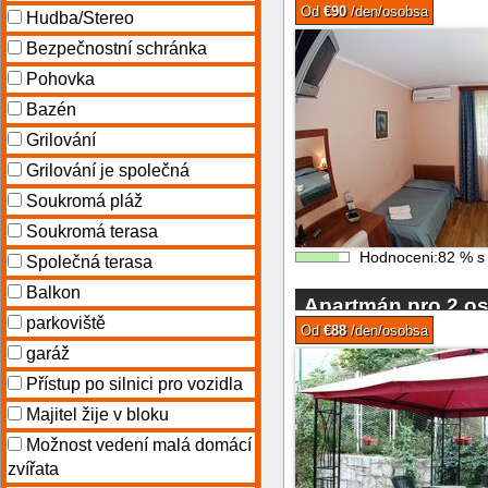
osoby v malém ho
Od
€90
/den/osobsa
Hudba/Stereo
Bezpečnostní schránka
Pohovka
Bazén
Grilování
Grilování je společná
Soukromá pláž
Soukromá terasa
Hodnoceni:
82
%
Společná terasa
Balkon
Apartmán pro 2 os
parkoviště
blízkosti pláže
Od
€88
/den/osobsa
garáž
Přístup po silnici pro vozidla
Majitel žije v bloku
Možnost vedení malá domácí
zvířata