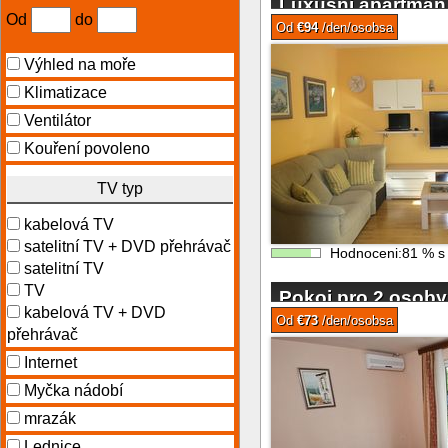
Luxusní apartmán
Od
do
pobřeží ve Splitu
Od
€94
/den/osobsa
Výhled na moře
Klimatizace
Ventilátor
Kouření povoleno
TV typ
kabelová TV
satelitní TV + DVD přehrávač
Hodnoceni:
81
%
satelitní TV
TV
Pokoj pro 2 osob
kabelová TV + DVD
hotelu Splitu
Od
€73
/den/osobsa
přehrávač
Internet
Myčka nádobí
mrazák
Lednice