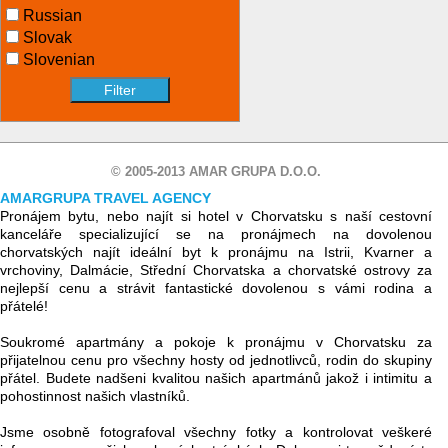
Russian
Slovak
Slovenian
© 2005-2013 AMAR GRUPA D.O.O.
AMARGRUPA TRAVEL AGENCY
Pronájem bytu, nebo najít si hotel v Chorvatsku s naší cestovní
kanceláře specializující se na pronájmech na dovolenou
chorvatských najít ideální byt k pronájmu na Istrii, Kvarner a
vrchoviny, Dalmácie, Střední Chorvatska a chorvatské ostrovy za
nejlepší cenu a strávit fantastické dovolenou s vámi rodina a
přátelé!
Soukromé apartmány a pokoje k pronájmu v Chorvatsku za
přijatelnou cenu pro všechny hosty od jednotlivců, rodin do skupiny
přátel. Budete nadšeni kvalitou našich apartmánů jakož i intimitu a
pohostinnost našich vlastníků.
Jsme osobně fotografoval všechny fotky a kontrolovat veškeré