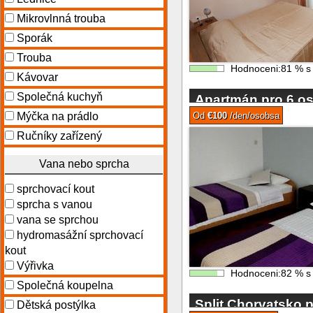
Mikrovlnná trouba
Sporák
Trouba
Hodnoceni:
81
%
Kávovar
Společná kuchyň
Apartmán pro 6 os
Mýčka na prádlo
Od
€100
/den/osobsa
Ručníky zařízený
Vana nebo sprcha
sprchovací kout
sprcha s vanou
vana se sprchou
hydromasážní sprchovací
kout
Výřivka
Hodnoceni:
82
%
Společná koupelna
Split Chorvatsko p
Dětská postýlka