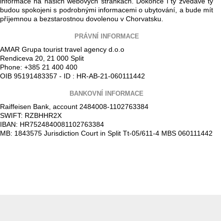
informace na našich webových stránkách. Dokonce i ty zvědavé ty
budou spokojeni s podrobnými informacemi o ubytování, a bude mít
příjemnou a bezstarostnou dovolenou v Chorvatsku.
PRÁVNÍ INFORMACE
AMAR Grupa tourist travel agency d.o.o
Rendiceva 20, 21 000 Split
Phone: +385 21 400 400
OIB 95191483357 - ID : HR-AB-21-060111442
BANKOVNÍ INFORMACE
Raiffeisen Bank, account 2484008-1102763384
SWIFT: RZBHHR2X
IBAN: HR7524840081102763384
MB: 1843575 Jurisdiction Court in Split Tt-05/611-4 MBS 060111442