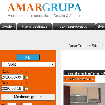
Úvodem
Hlavní destinace
Jak rezervovat byt
Byty
AmarGrupa
>
Střední
Datum příjezdu
Lux Apartmán ve S
pláže Bacvice
Od
€125
/den/osobsa
Datum odjezdu
Maximum guests