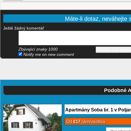
Máte-li dotaz, neváhejte s
Ještě žádný komentář
Zbývající znaky
1000
Notify me on new comment
Podobné A
Apartmány Soba br. 1 v Polja
Od
€17
/den/osobsa