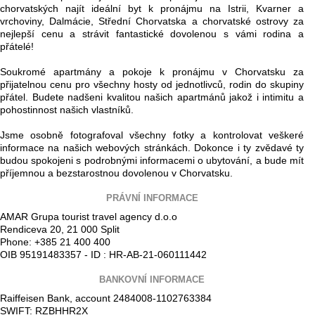
chorvatských najít ideální byt k pronájmu na Istrii, Kvarner a
vrchoviny, Dalmácie, Střední Chorvatska a chorvatské ostrovy za
nejlepší cenu a strávit fantastické dovolenou s vámi rodina a
přátelé!
Soukromé apartmány a pokoje k pronájmu v Chorvatsku za
přijatelnou cenu pro všechny hosty od jednotlivců, rodin do skupiny
přátel. Budete nadšeni kvalitou našich apartmánů jakož i intimitu a
pohostinnost našich vlastníků.
Jsme osobně fotografoval všechny fotky a kontrolovat veškeré
informace na našich webových stránkách. Dokonce i ty zvědavé ty
budou spokojeni s podrobnými informacemi o ubytování, a bude mít
příjemnou a bezstarostnou dovolenou v Chorvatsku.
PRÁVNÍ INFORMACE
AMAR Grupa tourist travel agency d.o.o
Rendiceva 20, 21 000 Split
Phone: +385 21 400 400
OIB 95191483357 - ID : HR-AB-21-060111442
BANKOVNÍ INFORMACE
Raiffeisen Bank, account 2484008-1102763384
SWIFT: RZBHHR2X