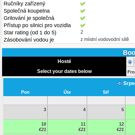
Ručníky zařízený
Společná koupelna
Grilování je společná
Přístup po silnici pro vozidla
Star rating (od 1 do 5)
2
Zásobování vodou je
z místní vodovodní sítě
Boo
Hosté
Select your dates below
Fr
Srpe
Pon
Úte
Stř
3
4
5
10
11
12
€21
€21
€21