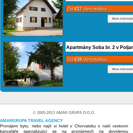
Od
€17
/den/osobsa
Apartmány Soba br. 2 v Polja
Od
€19
/den/osobsa
© 2005-2013 AMAR GRUPA D.O.O.
AMARGRUPA TRAVEL AGENCY
Pronájem bytu, nebo najít si hotel v Chorvatsku s naší cestovní
kanceláře specializující se na pronájmech na dovolenou