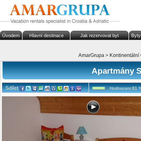
Úvodem
Hlavní destinace
Jak rezervovat byt
Byty
AmarGrupa
>
Kontinentální
Apartmány So
Sdílet
Hodnoceni:
81