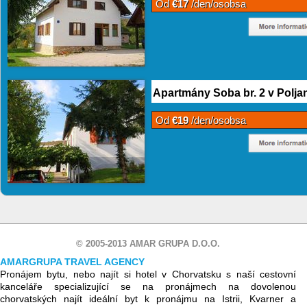
Od
€17
/den/osobsa
Apartmány Soba br. 2 v Polja
Od
€19
/den/osobsa
© 2005-2013 AMAR GRUPA D.O.O.
AMARGRUPA TRAVEL AGENCY
Pronájem bytu, nebo najít si hotel v Chorvatsku s naší cestovní
kanceláře specializující se na pronájmech na dovolenou
chorvatských najít ideální byt k pronájmu na Istrii, Kvarner a