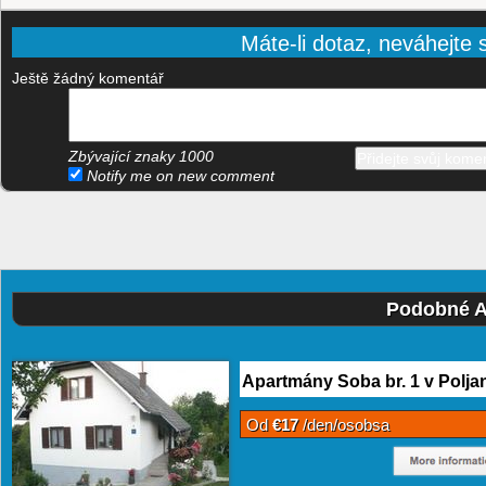
Máte-li dotaz, neváhejte s
Ještě žádný komentář
Zbývající znaky
1000
Notify me on new comment
Podobné A
Apartmány Soba br. 1 v Polja
Od
€17
/den/osobsa