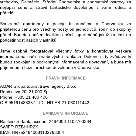
vrchoviny, Dalmácie, Střední Chorvatska a chorvatské ostrovy za
nejlepší cenu a strávit fantastické dovolenou s vámi rodina a
přátelé!
Soukromé apartmány a pokoje k pronájmu v Chorvatsku za
přijatelnou cenu pro všechny hosty od jednotlivců, rodin do skupiny
přátel. Budete nadšeni kvalitou našich apartmánů jakož i intimitu a
pohostinnost našich vlastníků.
Jsme osobně fotografoval všechny fotky a kontrolovat veškeré
informace na našich webových stránkách. Dokonce i ty zvědavé ty
budou spokojeni s podrobnými informacemi o ubytování, a bude mít
příjemnou a bezstarostnou dovolenou v Chorvatsku.
PRÁVNÍ INFORMACE
AMAR Grupa tourist travel agency d.o.o
Rendiceva 20, 21 000 Split
Phone: +385 21 400 400
OIB 95191483357 - ID : HR-AB-21-060111442
BANKOVNÍ INFORMACE
Raiffeisen Bank, account 2484008-1102763384
SWIFT: RZBHHR2X
IBAN: HR7524840081102763384