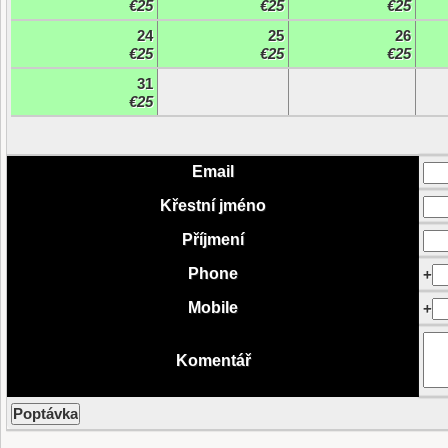
€25
€25
€25
24
25
26
€25
€25
€25
31
€25
Email
Křestní jméno
Příjmení
Phone
+
Mobile
+
Komentář