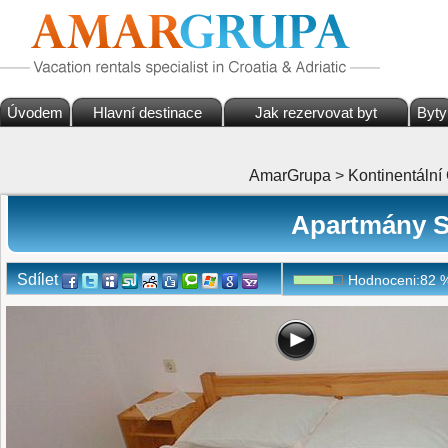
Úvodem
Hlavní destinace
Jak rezervovat byt
Byty
AmarGrupa
>
Kontinentální
Apartmány So
Sdílet
Hodnoceni:
82