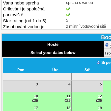
Vana nebo sprcha
sprcha s vanou
Grilování je společná
parkoviště
Star rating (od 1 do 5)
3
Zásobování vodou je
z místní vodovodní sítě
Boo
Hosté
Select your dates below
Fr
Srpe
Pon
Úte
Stř
3
4
5
10
11
12
€25
€25
€25
17
18
19