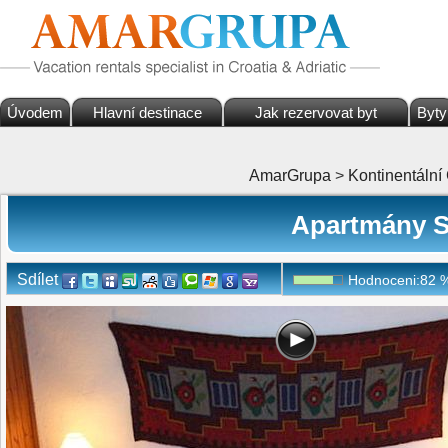
Úvodem
Hlavní destinace
Jak rezervovat byt
Byty
AmarGrupa
>
Kontinentální
Apartmány So
Sdílet
Hodnoceni:
82