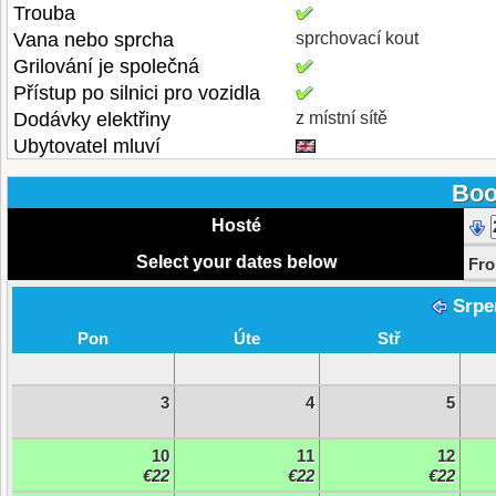
Trouba
Vana nebo sprcha
sprchovací kout
Grilování je společná
Přístup po silnici pro vozidla
Dodávky elektřiny
z místní sítě
Ubytovatel mluví
Boo
Hosté
Select your dates below
Fr
Srpe
Pon
Úte
Stř
3
4
5
10
11
12
€22
€22
€22