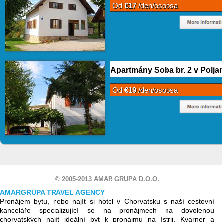
Od
€17
/den/osobsa
Apartmány Soba br. 2 v Polja
Od
€19
/den/osobsa
© 2005-2013 AMAR GRUPA D.O.O.
AMARGRUPA TRAVEL AGENCY
Pronájem bytu, nebo najít si hotel v Chorvatsku s naší cestovní
kanceláře specializující se na pronájmech na dovolenou
chorvatských najít ideální byt k pronájmu na Istrii, Kvarner a