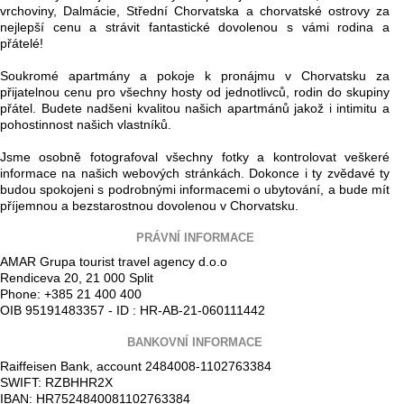
vrchoviny, Dalmácie, Střední Chorvatska a chorvatské ostrovy za
nejlepší cenu a strávit fantastické dovolenou s vámi rodina a
přátelé!
Soukromé apartmány a pokoje k pronájmu v Chorvatsku za
přijatelnou cenu pro všechny hosty od jednotlivců, rodin do skupiny
přátel. Budete nadšeni kvalitou našich apartmánů jakož i intimitu a
pohostinnost našich vlastníků.
Jsme osobně fotografoval všechny fotky a kontrolovat veškeré
informace na našich webových stránkách. Dokonce i ty zvědavé ty
budou spokojeni s podrobnými informacemi o ubytování, a bude mít
příjemnou a bezstarostnou dovolenou v Chorvatsku.
PRÁVNÍ INFORMACE
AMAR Grupa tourist travel agency d.o.o
Rendiceva 20, 21 000 Split
Phone: +385 21 400 400
OIB 95191483357 - ID : HR-AB-21-060111442
BANKOVNÍ INFORMACE
Raiffeisen Bank, account 2484008-1102763384
SWIFT: RZBHHR2X
IBAN: HR7524840081102763384