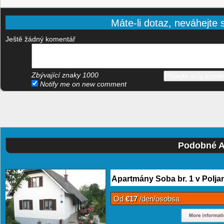
Máte-li dotaz, neváhejte s
Ještě žádný komentář
Zbývající znaky
1000
Notify me on new comment
Podobné A
Apartmány Soba br. 1 v Polja
Od
€17
/den/osobsa