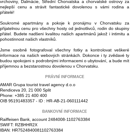
vrchoviny, Dalmácie, Střední Chorvatska a chorvatské ostrovy za
nejlepší cenu a strávit fantastické dovolenou s vámi rodina a
přátelé!
Soukromé apartmány a pokoje k pronájmu v Chorvatsku za
přijatelnou cenu pro všechny hosty od jednotlivců, rodin do skupiny
přátel. Budete nadšeni kvalitou našich apartmánů jakož i intimitu a
pohostinnost našich vlastníků.
Jsme osobně fotografoval všechny fotky a kontrolovat veškeré
informace na našich webových stránkách. Dokonce i ty zvědavé ty
budou spokojeni s podrobnými informacemi o ubytování, a bude mít
příjemnou a bezstarostnou dovolenou v Chorvatsku.
PRÁVNÍ INFORMACE
AMAR Grupa tourist travel agency d.o.o
Rendiceva 20, 21 000 Split
Phone: +385 21 400 400
OIB 95191483357 - ID : HR-AB-21-060111442
BANKOVNÍ INFORMACE
Raiffeisen Bank, account 2484008-1102763384
SWIFT: RZBHHR2X
IBAN: HR7524840081102763384