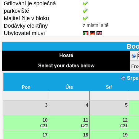
Grilování je společná
parkoviště
Majitel žije v bloku
Dodávky elektřiny
z místní sítě
Ubytovatel mluví
Boo
Hosté
Select your dates below
Fr
Srpe
Pon
Úte
Stř
3
4
5
10
11
12
€21
€21
€21
17
18
19