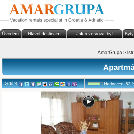
Úvodem
Hlavní destinace
Jak rezervovat byt
Byty
AmarGrupa
>
Istr
Apartmá
Sdílet
Hodnoceni:
82