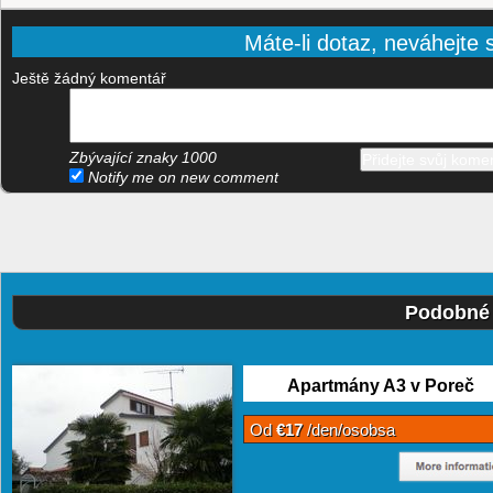
Máte-li dotaz, neváhejte s
Ještě žádný komentář
Zbývající znaky
1000
Notify me on new comment
Podobné 
Apartmány A3 v Poreč
Od
€17
/den/osobsa