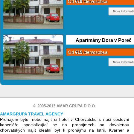
Od
€19
/den/osobsa
Apartmány Dora v Poreč
Od
€15
/den/osobsa
© 2005-2013 AMAR GRUPA D.O.O.
AMARGRUPA TRAVEL AGENCY
Pronájem bytu, nebo najít si hotel v Chorvatsku s naší cestovní
kanceláře specializující se na pronájmech na dovolenou
chorvatských najít ideální byt k pronájmu na Istrii, Kvarner a