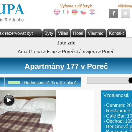
Vyberte svůj jazyk
Následu
ak rezervovat byt
Byty
Villas
Hotel
Vlastníci
Kontakt
Jste zde
AmarGrupa
>
Istrie
>
Porečská rivijéra
>
Poreč
Apartmány 177 v Poreč
Hodnoceni:
81
%
s
hlasů
197
Vzdálenosti:
- Centrum: 2
- Restaurace
- Cafe Bar: 
- Obchod: 10
- Benzínová
- Bankomat: