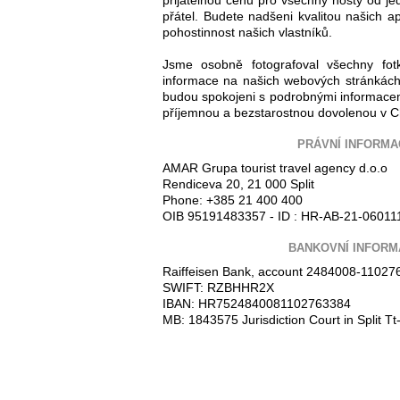
přijatelnou cenu pro všechny hosty od jed
přátel. Budete nadšeni kvalitou našich ap
pohostinnost našich vlastníků.
Jsme osobně fotografoval všechny fot
informace na našich webových stránkách
budou spokojeni s podrobnými informacem
příjemnou a bezstarostnou dovolenou v C
PRÁVNÍ INFORMA
AMAR Grupa tourist travel agency d.o.o
Rendiceva 20, 21 000 Split
Phone: +385 21 400 400
OIB 95191483357 - ID : HR-AB-21-06011
BANKOVNÍ INFORM
Raiffeisen Bank, account 2484008-11027
SWIFT: RZBHHR2X
IBAN: HR7524840081102763384
MB: 1843575 Jurisdiction Court in Split 