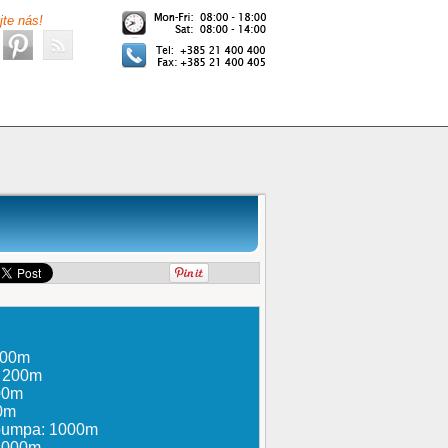
jte nás!
000m
: 200m
100m
0m
 pumpa: 1000m
 1000m