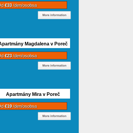
Od
€33
/den/osobsa
Apartmány Magdalena v Poreč
Od
€23
/den/osobsa
Apartmány Mira v Poreč
Od
€19
/den/osobsa