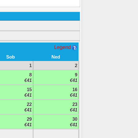
Legend
Sob
Ned
1
2
8
9
€41
€41
15
16
€41
€41
22
23
€41
€41
29
30
€41
€41