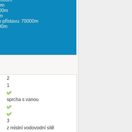
0m
000m
0m
o přístavu: 70000m
000m
2
1
sprcha s vanou
3
z místní vodovodní sítě