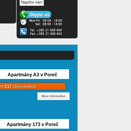
Napište nám
Apartmány A3 v Poreč
Od
€17
/den/osobsa
Apartmány 173 v Poreč