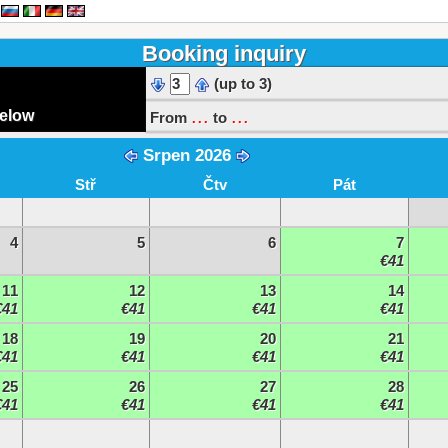
Booking inquiry
(up to 3)
...
...
below
From
to
Srpen 2026
Stř
Čtv
Pát
4
5
6
7
€41
11
12
13
14
€41
€41
€41
€41
18
19
20
21
€41
€41
€41
€41
25
26
27
28
€41
€41
€41
€41