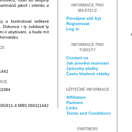
notlivců, rodin do skupiny
artmánů jakož i intimitu a
INFORMACE PRO
MAJITELE
.
Pronájem váš byt
ky a kontrolovat veškeré
.
Registrovat
. Dokonce i ty zvědavé ty
.
Log in
i o ubytování, a bude mít
horvatsku.
INFORMACE PRO
CE
TURISTY
.
Contact us
.
Jak provést rezervaci
.
Způsoby platby
1442
.
Často kladené otázky
ACE
63384
UŽITEČNÉ INFORMACE
.
Affiliation
.
Partners
Tt-05/611-4 MBS 060111442
.
Links
.
Terms and Conditions
PARTNERS