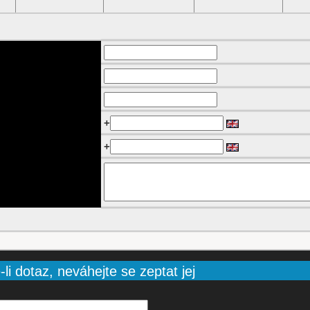
+
+
li dotaz, neváhejte se zeptat jej