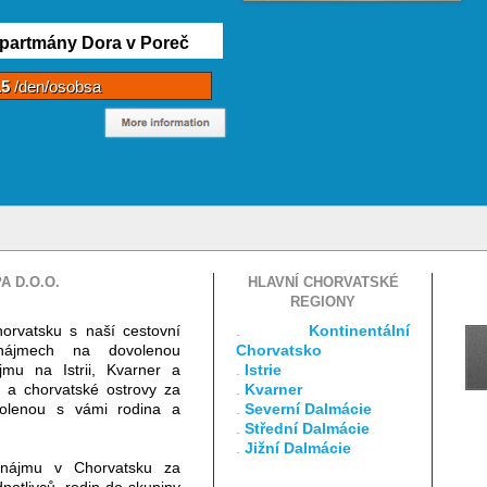
partmány Dora v Poreč
15
/den/osobsa
A D.O.O.
HLAVNÍ CHORVATSKÉ
REGIONY
horvatsku s naší cestovní
.
Kontinentální
onájmech na dovolenou
Chorvatsko
jmu na Istrii, Kvarner a
.
Istrie
a a chorvatské ostrovy za
.
Kvarner
ovolenou s vámi rodina a
.
Severní Dalmácie
.
Střední Dalmácie
.
Jižní Dalmácie
nájmu v Chorvatsku za