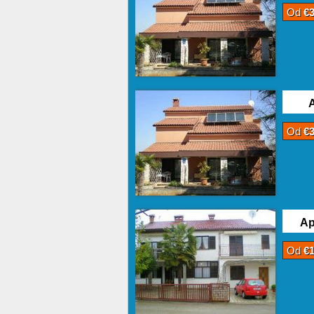
Od
€
A
Od
€
Ap
Od
€