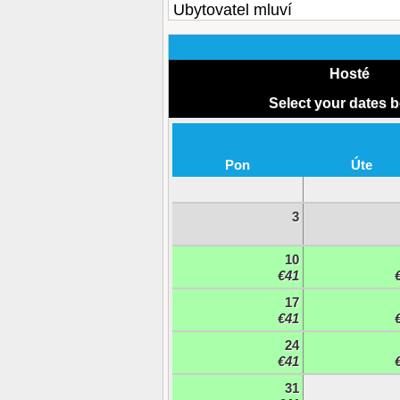
Ubytovatel mluví
Hosté
Select your dates 
Pon
Úte
3
10
€41
17
€41
24
€41
31