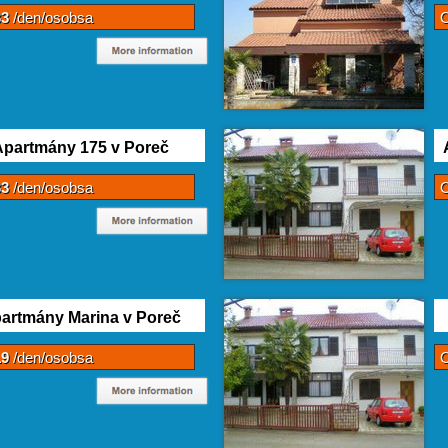
33
/den/osobsa
partmány 175 v Poreč
33
/den/osobsa
artmány Marina v Poreč
19
/den/osobsa