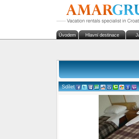
Úvodem
Hlavní destinace
J
Sdílet