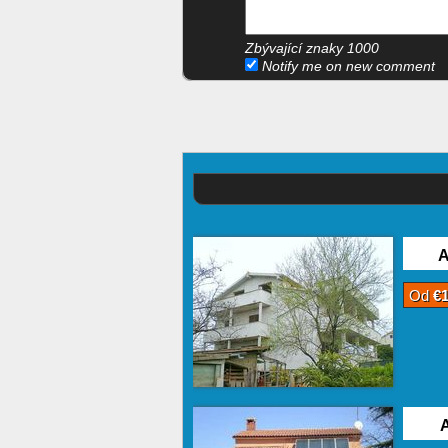
Zbývající znaky
1000
Notify me on new comment
A
Od
€
A