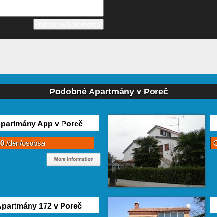
Podobné Apartmány v Poreč
partmány App v Poreč
10
/den/osobsa
partmány 172 v Poreč