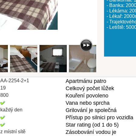
- Banka: 200
- Lékárna: 2
- Lékař: 200
- Trajektovéh
- Letiště: 50
AA-2254-2+1
Apartmánu patro
19
Celkový počet lůžek
800
Kouření povoleno
Vana nebo sprcha
každý den
Grilování je společná
Přístup po silnici pro vozidla
Star rating (od 1 do 5)
z místní sítě
Zásobování vodou je