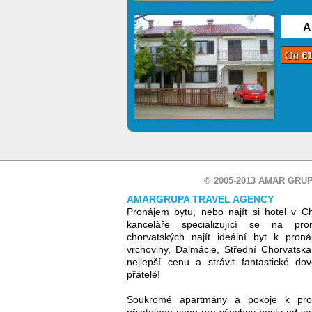
A
Od
€
© 2005-2013 AMAR GRUP
AMARGRUPA TRAVEL AGENCY
Pronájem bytu, nebo najít si hotel v C
kanceláře specializující se na pr
chorvatských najít ideální byt k proná
vrchoviny, Dalmácie, Střední Chorvatsk
nejlepší cenu a strávit fantastické d
přátelé!
Soukromé apartmány a pokoje k pro