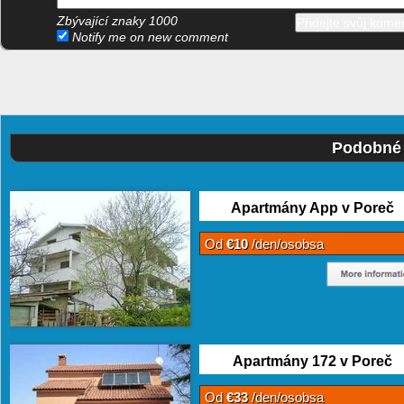
Zbývající znaky
1000
Notify me on new comment
Podobné 
Apartmány App v Poreč
Od
€10
/den/osobsa
Apartmány 172 v Poreč
Od
€33
/den/osobsa