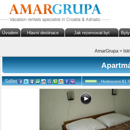
Úvodem
Hlavní destinace
Jak rezervovat byt
Byty
AmarGrupa
>
Istr
Apartmá
Sdílet
Hodnoceni:
81