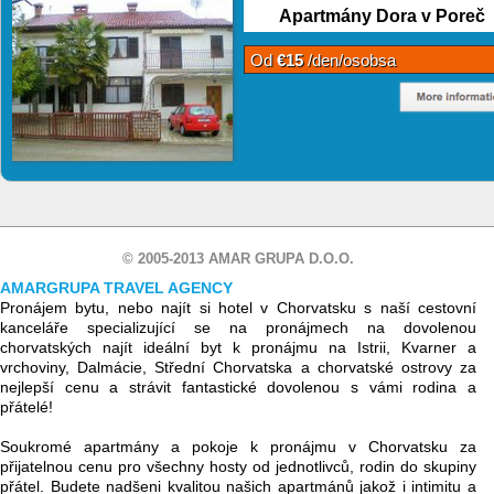
Apartmány Dora v Poreč
Od
€15
/den/osobsa
© 2005-2013 AMAR GRUPA D.O.O.
AMARGRUPA TRAVEL AGENCY
Pronájem bytu, nebo najít si hotel v Chorvatsku s naší cestovní
kanceláře specializující se na pronájmech na dovolenou
chorvatských najít ideální byt k pronájmu na Istrii, Kvarner a
vrchoviny, Dalmácie, Střední Chorvatska a chorvatské ostrovy za
nejlepší cenu a strávit fantastické dovolenou s vámi rodina a
přátelé!
Soukromé apartmány a pokoje k pronájmu v Chorvatsku za
přijatelnou cenu pro všechny hosty od jednotlivců, rodin do skupiny
přátel. Budete nadšeni kvalitou našich apartmánů jakož i intimitu a