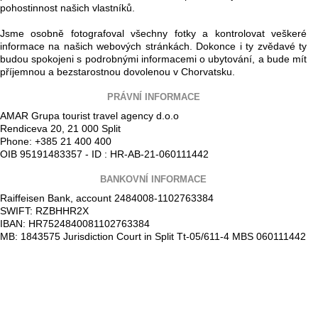
pohostinnost našich vlastníků.
Jsme osobně fotografoval všechny fotky a kontrolovat veškeré
informace na našich webových stránkách. Dokonce i ty zvědavé ty
budou spokojeni s podrobnými informacemi o ubytování, a bude mít
příjemnou a bezstarostnou dovolenou v Chorvatsku.
PRÁVNÍ INFORMACE
AMAR Grupa tourist travel agency d.o.o
Rendiceva 20, 21 000 Split
Phone: +385 21 400 400
OIB 95191483357 - ID : HR-AB-21-060111442
BANKOVNÍ INFORMACE
Raiffeisen Bank, account 2484008-1102763384
SWIFT: RZBHHR2X
IBAN: HR7524840081102763384
MB: 1843575 Jurisdiction Court in Split Tt-05/611-4 MBS 060111442