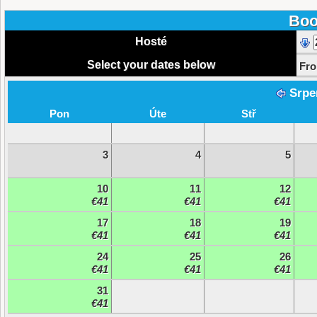
Boo
Hosté
Select your dates below
Fr
Srpe
Pon
Úte
Stř
3
4
5
10
11
12
€41
€41
€41
17
18
19
€41
€41
€41
24
25
26
€41
€41
€41
31
€41