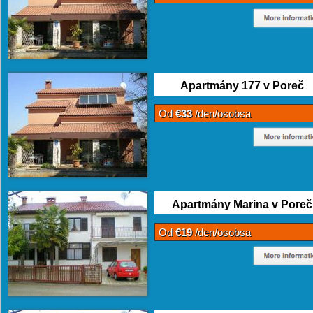
Apartmány 177 v Poreč
Od
€33
/den/osobsa
Apartmány Marina v Poreč
Od
€19
/den/osobsa