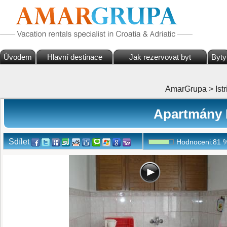
Úvodem
Hlavní destinace
Jak rezervovat byt
Byty
AmarGrupa
>
Istr
Apartmány 
Sdílet
Hodnoceni:
81