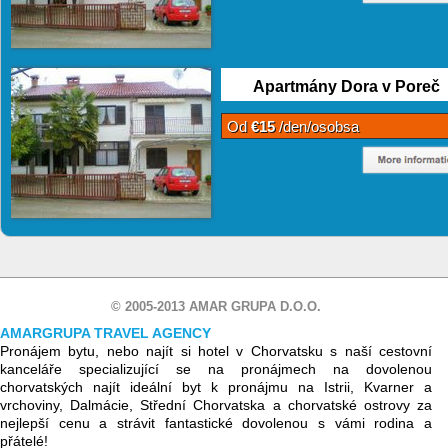
Apartmány Dora v Poreč
Od
€15
/den/osobsa
© 2005-2013 AMAR GRUPA D.O.O.
AMARGRUPA TRAVEL AGENCY
Pronájem bytu, nebo najít si hotel v Chorvatsku s naší cestovní
kanceláře specializující se na pronájmech na dovolenou
chorvatských najít ideální byt k pronájmu na Istrii, Kvarner a
vrchoviny, Dalmácie, Střední Chorvatska a chorvatské ostrovy za
nejlepší cenu a strávit fantastické dovolenou s vámi rodina a
přátelé!