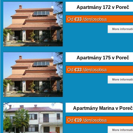
Apartmány 172 v Poreč
Od
€33
/den/osobsa
Apartmány 175 v Poreč
Od
€33
/den/osobsa
Apartmány Marina v Poreč
Od
€19
/den/osobsa