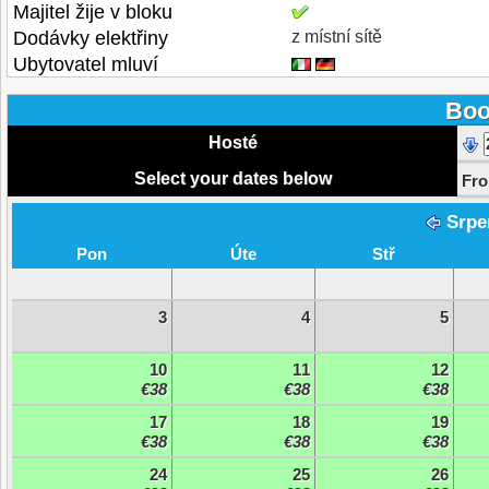
Majitel žije v bloku
Dodávky elektřiny
z místní sítě
Ubytovatel mluví
Boo
Hosté
Select your dates below
Fr
Srpe
Pon
Úte
Stř
3
4
5
10
11
12
€38
€38
€38
17
18
19
€38
€38
€38
24
25
26