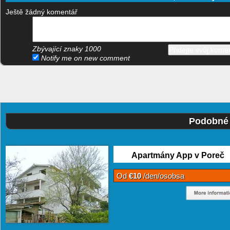
Ještě žádný komentář
Zbývající znaky
1000
Notify me on new comment
Podobné 
Apartmány App v Poreč
Od
€10
/den/osobsa