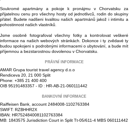
Soukromé apartmány a pokoje k pronájmu v Chorvatsku za
přijatelnou cenu pro všechny hosty od jednotlivců, rodin do skupiny
přátel. Budete nadšeni kvalitou našich apartmánů jakož i intimitu a
pohostinnost našich vlastníků.
Jsme osobně fotografoval všechny fotky a kontrolovat veškeré
informace na našich webových stránkách. Dokonce i ty zvědavé ty
budou spokojeni s podrobnými informacemi o ubytování, a bude mít
příjemnou a bezstarostnou dovolenou v Chorvatsku.
PRÁVNÍ INFORMACE
AMAR Grupa tourist travel agency d.o.o
Rendiceva 20, 21 000 Split
Phone: +385 21 400 400
OIB 95191483357 - ID : HR-AB-21-060111442
BANKOVNÍ INFORMACE
Raiffeisen Bank, account 2484008-1102763384
SWIFT: RZBHHR2X
IBAN: HR7524840081102763384
MB: 1843575 Jurisdiction Court in Split Tt-05/611-4 MBS 060111442