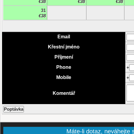
€38
€38
€38
31
€38
Email
Křestní jméno
Příjmení
Phone
+
Mobile
+
Komentář
Máte-li dotaz, neváhejte s